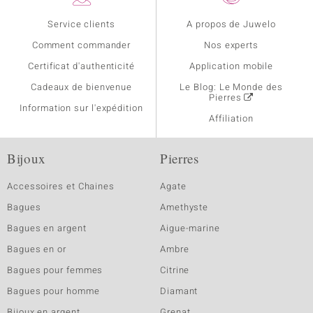
Service clients
A propos de Juwelo
Comment commander
Nos experts
Certificat d'authenticité
Application mobile
Cadeaux de bienvenue
Le Blog: Le Monde des
Pierres
Information sur l'expédition
Affiliation
Bijoux
Pierres
Accessoires et Chaines
Agate
Bagues
Amethyste
Bagues en argent
Aigue-marine
Bagues en or
Ambre
Bagues pour femmes
Citrine
Bagues pour homme
Diamant
Bijoux en argent
Grenat