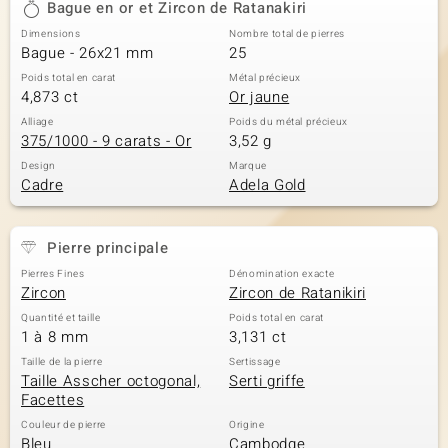
Bague en or et Zircon de Ratanakiri
Dimensions
Nombre total de pierres
Bague - 26x21 mm
25
Poids total en carat
Métal précieux
4,873 ct
Or jaune
Alliage
Poids du métal précieux
375/1000 - 9 carats - Or
3,52 g
Design
Marque
Cadre
Adela Gold
Pierre principale
Pierres Fines
Dénomination exacte
Zircon
Zircon de Ratanikiri
Quantité et taille
Poids total en carat
1 à 8 mm
3,131 ct
Taille de la pierre
Sertissage
Taille Asscher octogonal,
Serti griffe
Facettes
Couleur de pierre
Origine
Bleu
Cambodge