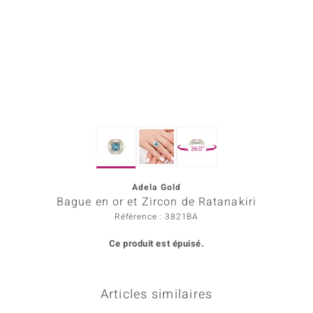
rince Designs
Chic
 in Berlin
nsell
360°
n Vogue
Adela Gold
e in Italy
Bague en or et Zircon de Ratanakiri
Show
Référence : 3821BA
Ce produit est épuisé.
 Paraíso
Classics
Articles similaires
emonti