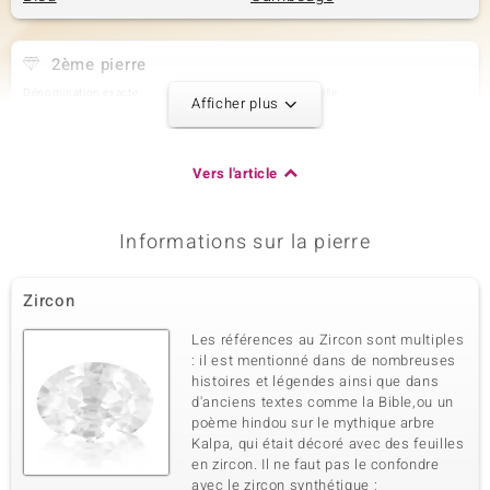
2ème pierre
Dénomination exacte
Quantité et taille
Afficher plus
Zircon
4 à 5x3 mm
Poids total en carat
Taille de la pierre
1,381 ct
Baguette
Vers l'article
Sertissage
Origine
Serti griffe
Cambodge
Informations sur la pierre
3ème pierre
Zircon
Dénomination exacte
Quantité et taille
Zircon
20 à 1,4 mm
Les références au Zircon sont multiples
Poids total en carat
Taille de la pierre
: il est mentionné dans de nombreuses
0,361 ct
Rond
histoires et légendes ainsi que dans
d'anciens textes comme la Bible,ou un
Sertissage
Origine
Serti griffe
poème hindou sur le mythique arbre
Cambodge
Kalpa, qui était décoré avec des feuilles
en zircon. Il ne faut pas le confondre
avec le zircon synthétique :