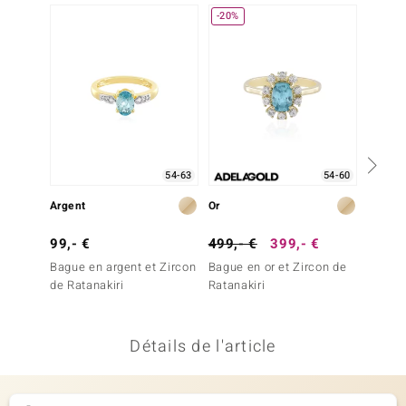
-20%
-20%
welo
Gems
o Collection
va
54-63
54-60
Argent
Or
Or
tenier
99,- €
499,- €
399,- €
3 999
Bague en argent et Zircon
Bague en or et Zircon de
Bague 
de Ratanakiri
Ratanakiri
Ratana
Détails de l'article
inerale