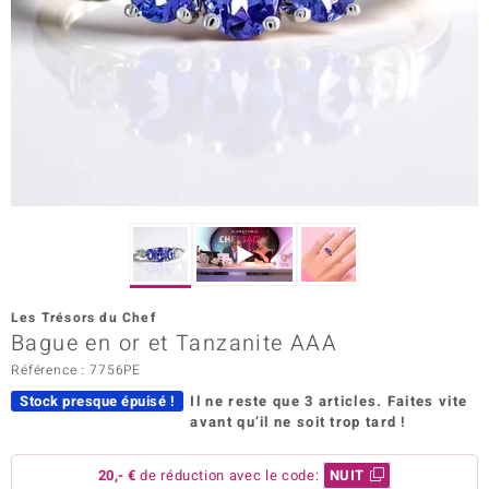
rince Designs
Chic
 in Berlin
nsell
n Vogue
e in Italy
Les Trésors du Chef
Bague en or et Tanzanite AAA
Show
Référence : 7756PE
 Paraíso
Stock presque épuisé !
Il ne reste que 3 articles.
Faites vite
avant qu’il ne soit trop tard !
Classics
emonti
20,- €
de réduction avec le code:
NUIT