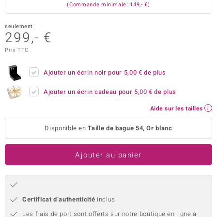
(Commande minimale: 149,- €)
welo
seulement
Gems
299,- €
Prix TTC
o Collection
va
Ajouter un écrin noir pour
5,00 €
de plus
Ajouter un écrin cadeau pour
5,00 €
de plus
Aide sur les tailles
tenier
Disponible en
Taille de bague 54, Or blanc
Ajouter au panier
inerale
Certificat d’authenticité
inclus
Les frais de port sont offerts sur notre boutique en ligne à