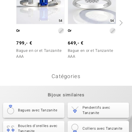
54
54
Or
Or
Or
799,- €
649,- €
999,-
Bague en or et Tanzanite
Bague en or et Tanzanite
Bague 
AAA
AAA
AAA (d
Catégories
Bijoux similaires
Pendentifs avec
Bagues avec Tanzanite
Tanzanite
Boucles d'oreilles avec
Colliers avec Tanzanite
Tanzanite