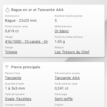
Bague en or et Tanzanite AAA
Dimensions
Nombre total de pierres
Bague - 22x20 mm
5
Poids total en carat
Métal précieux
0,619 ct
Or blanc
Alliage
Poids du métal précieux
416/1000 - 10 carats - Or
1,43 g
Design
Marque
Trilogie
Les Trésors du Chef
Pierre principale
Pierres Fines
Dénomination exacte
Tanzanite
Tanzanite AAA
Quantité et taille
Poids total en carat
1 à 5x3 mm
0,241 ct
Taille de la pierre
Sertissage
Ovale, Facettes
Serti griffe
Couleur de pierre
Origine