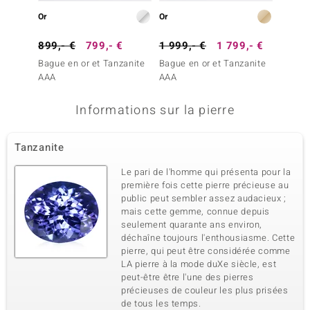
Or
Or
Or
899,- €
799,- €
1 999,- €
1 799,- €
999,-
Bague en or et Tanzanite
Bague en or et Tanzanite
Bague 
AAA
AAA
AAA
Informations sur la pierre
Tanzanite
Le pari de l'homme qui présenta pour la
première fois cette pierre précieuse au
public peut sembler assez audacieux ;
mais cette gemme, connue depuis
seulement quarante ans environ,
déchaîne toujours l'enthousiasme. Cette
pierre, qui peut être considérée comme
LA pierre à la mode duXe siècle, est
peut-être être l'une des pierres
précieuses de couleur les plus prisées
de tous les temps.