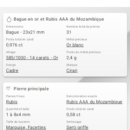
Bague en or et Rubis AAA du Mozambique
Dimensions
Nombre total de pierres
Bague - 23x21 mm
31
Poids total en carat
Métal précieux
0,976 ct
Or blanc
Alliage
Poids du métal précieux
585/1000 - 14 carats - Or
2,4 g
Design
Marque
Cadre
Cirari
Pierre principale
Pierres Fines
Dénomination exacte
Rubis
Rubis AAA du Mozambique
Quantité et taille
Poids total en carat
1 à 8x4 mm
0,58 ct
Taille de la pierre
Sertissage
Marquise, Facettes
Serti griffe