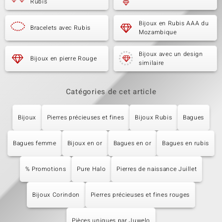
Rubis
Bijoux en Rubis AAA du
Bracelets avec Rubis
Mozambique
Bijoux avec un design
Bijoux en pierre Rouge
similaire
Catégories de cet article
Bijoux
Pierres précieuses et fines
Bijoux Rubis
Bagues
Bagues femme
Bijoux en or
Bagues en or
Bagues en rubis
% Promotions
Pure Halo
Pierres de naissance Juillet
Bijoux Corindon
Pierres précieuses et fines rouges
Pièces uniques par Juwelo