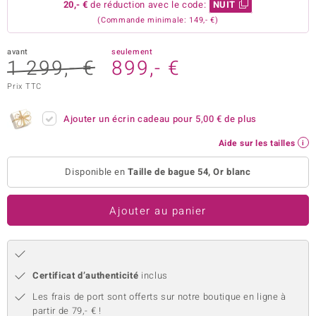
20,- €
de réduction avec le code:
NUIT
uwelo
(Commande minimale: 149,- €)
 Gems
avant
seulement
1 299,- €
899,- €
no Collection
Prix TTC
va
Ajouter un écrin cadeau pour
5,00 €
de plus
o
Aide sur les tailles
otenier
Disponible en
Taille de bague 54, Or blanc
Ajouter au panier
Certificat d’authenticité
inclus
Minerale
Les frais de port sont offerts sur notre boutique en ligne à
partir de 79,- € !