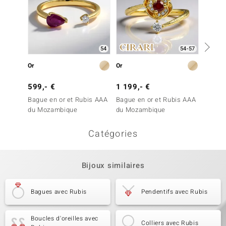
54
54-57
Or
Or
Or
599,- €
1 199,- €
999,-
Bague en or et Rubis AAA
Bague en or et Rubis AAA
Bague 
du Mozambique
du Mozambique
du Mo
Catégories
Bijoux similaires
Bagues avec Rubis
Pendentifs avec Rubis
Boucles d'oreilles avec
Colliers avec Rubis