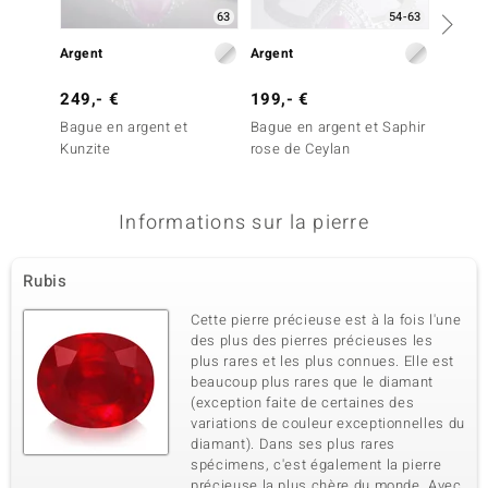
63
54-63
Argent
Argent
Or
249,- €
199,- €
1 999
Bague en argent et
Bague en argent et Saphir
Bague 
Kunzite
rose de Ceylan
du Mo
Informations sur la pierre
Rubis
Cette pierre précieuse est à la fois l'une
des plus des pierres précieuses les
plus rares et les plus connues. Elle est
beaucoup plus rares que le diamant
(exception faite de certaines des
variations de couleur exceptionnelles du
diamant). Dans ses plus rares
spécimens, c'est également la pierre
précieuse la plus chère du monde. Avec