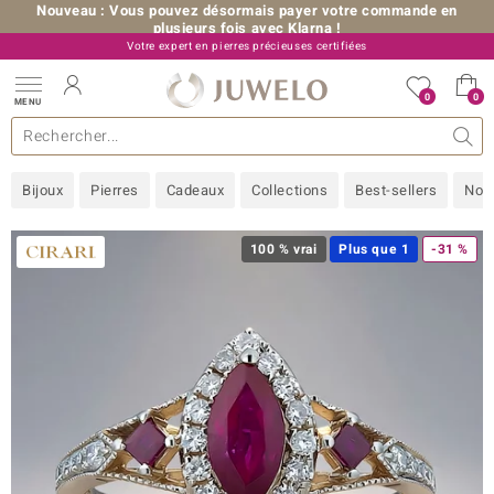
Nouveau : Vous pouvez désormais payer votre commande en
plusieurs fois avec Klarna !
Votre expert en pierres précieuses certifiées
+33 (0) 176 54 10 36
0
0
MENU
les collections
e bijoux
erres précieuses
s de A à Z
Ventes-flash
Design
Généralités
Pierres préférées
Métal Précieux
Bon à savoir
Juwelo
Pierres précieuses par couleur
Taille de bague
Nos conseils
old
Bijoux
Pierres
Cadeaux
Collections
Best-sellers
Nou
NI
 with Love
100 % vrai
Plus que 1
-31 %
Nature
rong
ors Edition
ana