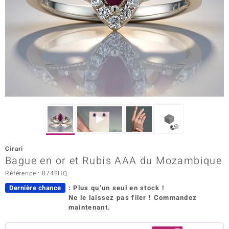
Prince Designs
Chic
d in Berlin
insell
n Vogue
e in Italy
Cirari
Bague en or et Rubis AAA du Mozambique
 Show
Référence : 8748HQ
o Paraíso
Dernière chance
: Plus qu’un seul en stock !
Ne le laissez pas filer ! Commandez
Classics
maintenant.
remonti