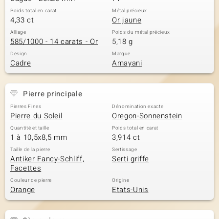
Poids total en carat
Métal précieux
4,33 ct
Or jaune
Alliage
Poids du métal précieux
585/1000 - 14 carats - Or
5,18 g
Design
Marque
Cadre
Amayani
Pierre principale
Pierres Fines
Dénomination exacte
Pierre du Soleil
Oregon-Sonnenstein
Quantité et taille
Poids total en carat
1 à 10,5x8,5 mm
3,914 ct
Taille de la pierre
Sertissage
Antiker Fancy-Schliff,
Serti griffe
Facettes
Couleur de pierre
Origine
Orange
Etats-Unis