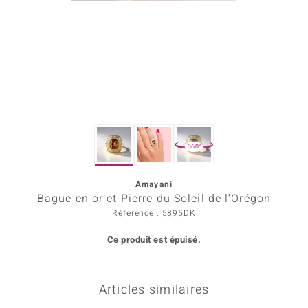
Prince Designs
Chic
d in Berlin
insell
360°
n Vogue
Amayani
e in Italy
Bague en or et Pierre du Soleil de l’Orégon
 Show
Référence : 5895DK
Ce produit est épuisé.
o Paraíso
Classics
Articles similaires
remonti