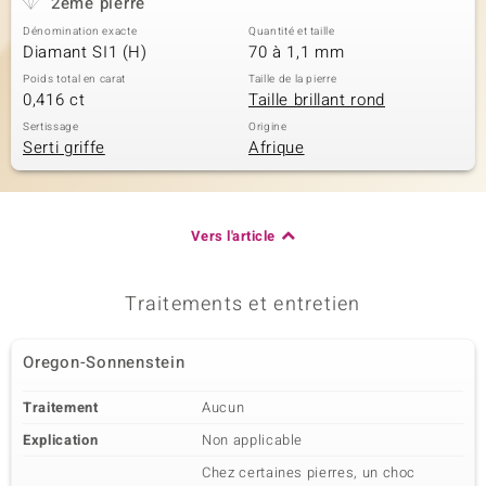
2ème pierre
Dénomination exacte
Quantité et taille
Diamant SI1 (H)
70 à 1,1 mm
Poids total en carat
Taille de la pierre
0,416 ct
Taille brillant rond
Sertissage
Origine
Serti griffe
Afrique
Vers l'article
Traitements et entretien
Oregon-Sonnenstein
Traitement
Aucun
Explication
Non applicable
Chez certaines pierres, un choc