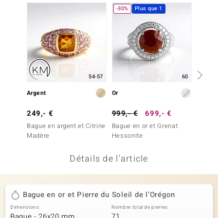
-30%
Plus que 1
uwelo
 Gems
no Collection
va
54-57
60
o
Argent
Or
Argent
otenier
249,- €
999,- €
699,- €
999,-
Bague en argent et Citrine
Bague en or et Grenat
Bague 
Madère
Hessonite
Hesson
Détails de l'article
Minerale
Bague en or et Pierre du Soleil de l’Orégon
Dimensions
Nombre total de pierres
Bague - 26x20 mm
71