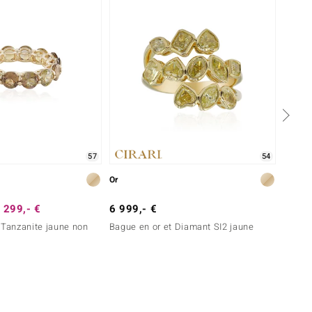
57
54
Or
Or
 299,- €
6 999,- €
399,-
 Tanzanite jaune non
Bague en or et Diamant SI2 jaune
Bague 
non ch