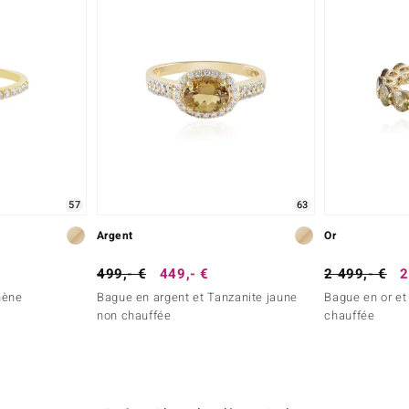
57
63
Argent
Or
499,- €
449,- €
2 499,- €
2
hène
Bague en argent et Tanzanite jaune
Bague en or et
non chauffée
chauffée