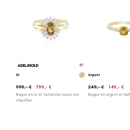
57
Or
Argent
999,- €
799,- €
249,- €
149,- €
Bague en or et Tanzanite jaune non
Bague en argent et Sp
chauffée