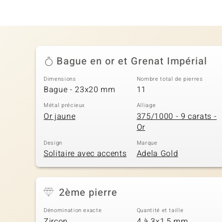
Bague en or et Grenat Impérial
Dimensions
Nombre total de pierres
Bague - 23x20 mm
11
Métal précieux
Alliage
Or jaune
375/1000 - 9 carats -
Or
Design
Marque
Solitaire avec accents
Adela Gold
2ème pierre
Dénomination exacte
Quantité et taille
Zircon
4 à 3x1,5 mm