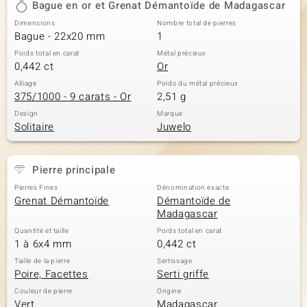
Bague en or et Grenat Démantoïde de Madagascar
Dimensions
Nombre total de pierres
Bague - 22x20 mm
1
Poids total en carat
Métal précieux
0,442 ct
Or
Alliage
Poids du métal précieux
375/1000 - 9 carats - Or
2,51 g
Design
Marque
Solitaire
Juwelo
Pierre principale
Pierres Fines
Dénomination exacte
Grenat Démantoïde
Démantoïde de
Madagascar
Quantité et taille
Poids total en carat
1 à 6x4 mm
0,442 ct
Taille de la pierre
Sertissage
Poire, Facettes
Serti griffe
Couleur de pierre
Origine
Vert
Madagascar