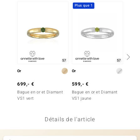
Plus que 1
-36%
uwelo
 Gems
no Collection
va
o
57
57
Or
Or
Or
otenier
699,- €
599,- €
699,-
Bague en or et Diamant
Bague en or et Diamant
Bague 
VS1 vert
VS1 jaune
Wagog
Détails de l'article
Minerale