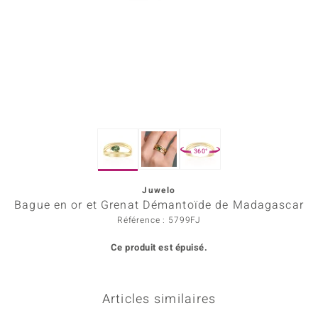
Prince Designs
Chic
d in Berlin
insell
360°
n Vogue
Juwelo
e in Italy
Bague en or et Grenat Démantoïde de Madagascar
 Show
Référence : 5799FJ
Ce produit est épuisé.
o Paraíso
Classics
Articles similaires
remonti