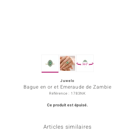
Prince Designs
Chic
d in Berlin
insell
360°
n Vogue
Juwelo
e in Italy
Bague en or et Emeraude de Zambie
 Show
Référence : 1783NK
Ce produit est épuisé.
o Paraíso
Classics
Articles similaires
remonti