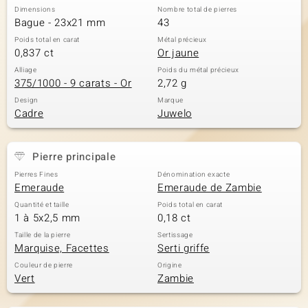
Dimensions
Nombre total de pierres
Bague - 23x21 mm
43
Poids total en carat
Métal précieux
0,837 ct
Or jaune
Alliage
Poids du métal précieux
375/1000 - 9 carats - Or
2,72 g
Design
Marque
Cadre
Juwelo
Pierre principale
Pierres Fines
Dénomination exacte
Emeraude
Emeraude de Zambie
Quantité et taille
Poids total en carat
1 à 5x2,5 mm
0,18 ct
Taille de la pierre
Sertissage
Marquise, Facettes
Serti griffe
Couleur de pierre
Origine
Vert
Zambie