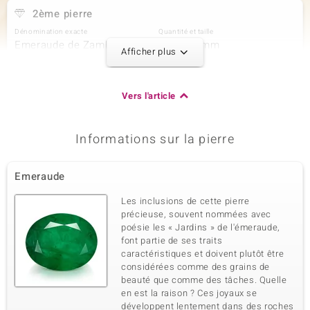
2ème pierre
Dénomination exacte
Quantité et taille
Emeraude de Zambie
16 à 1,6 mm
Afficher plus
Poids total en carat
Taille de la pierre
0,27 ct
Rond
Sertissage
Origine
Vers l'article
Serti griffe
Zambie
Informations sur la pierre
3ème pierre
Dénomination exacte
Quantité et taille
Emeraude
Zircon
14 à 1,6 mm
Poids total en carat
Taille de la pierre
Les inclusions de cette pierre
0,279 ct
Rond
précieuse, souvent nommées avec
poésie les « Jardins » de l'émeraude,
Sertissage
Origine
Serti griffe
font partie de ses traits
Cambodge
caractéristiques et doivent plutôt être
considérées comme des grains de
beauté que comme des tâches. Quelle
4ème pierre
en est la raison ? Ces joyaux se
Dénomination exacte
Quantité et taille
développent lentement dans des roches