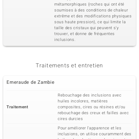
Emeraude de Zambie
12 à 1,3 mm
métamorphiques (roches qui ont été
soumises à des conditions de chaleur
Poids total en carat
Taille de la pierre
0,108 ct
extrême et des modifications physiques
Rond
sous haute pression), ce qui limite la
Sertissage
Origine
taille des cristaux qui peuvent s'y
Serti griffe
Zambie
trouver, et donne de fréquentes
inclusions.
Traitements et entretien
Emeraude de Zambie
Rebouchage des inclusions avec
huiles incolores, matières
Traitement
composites, cires ou résines et/ou
rebouchage des creux et failles avec
cires durcies
Pour améliorer l'apparence et les
inclusions, on utilise couramment des