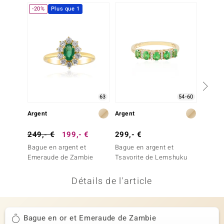
-20%
Plus que 1
uwelo
 Gems
no Collection
va
o
63
54-60
Argent
Argent
Argent
otenier
249,- €
199,- €
299,- €
249,-
Bague en argent et
Bague en argent et
Bague 
Emeraude de Zambie
Tsavorite de Lemshuku
Tsavor
Détails de l'article
Minerale
Bague en or et Emeraude de Zambie