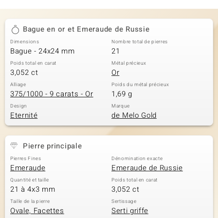
Bague en or et Emeraude de Russie
Dimensions
Nombre total de pierres
Bague - 24x24 mm
21
Poids total en carat
Métal précieux
3,052 ct
Or
Alliage
Poids du métal précieux
375/1000 - 9 carats - Or
1,69 g
Design
Marque
Eternité
de Melo Gold
Pierre principale
Pierres Fines
Dénomination exacte
Emeraude
Emeraude de Russie
Quantité et taille
Poids total en carat
21 à 4x3 mm
3,052 ct
Taille de la pierre
Sertissage
Ovale, Facettes
Serti griffe