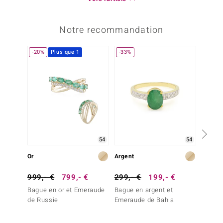
Notre recommandation
-20%
Plus que 1
-33%
-19%
54
54
Or
Argent
Or
999,- €
799,- €
299,- €
199,- €
1 499
Bague en or et Emeraude
Bague en argent et
Bague 
de Russie
Emeraude de Bahia
de Za