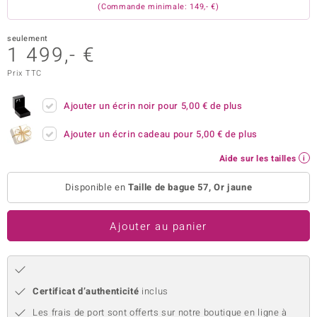
(Commande minimale: 149,- €)
uwelo
seulement
 Gems
1 499,- €
Prix TTC
no Collection
va
Ajouter un écrin noir pour
5,00 €
de plus
Ajouter un écrin cadeau pour
5,00 €
de plus
o
Aide sur les tailles
otenier
Disponible en
Taille de bague 57, Or jaune
Ajouter au panier
Minerale
Certificat d’authenticité
inclus
Les frais de port sont offerts sur notre boutique en ligne à