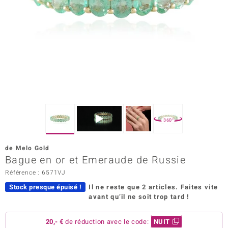
Prince Designs
Chic
d in Berlin
insell
n Vogue
360°
e in Italy
de Melo Gold
Bague en or et Emeraude de Russie
 Show
Référence : 6571VJ
o Paraíso
Stock presque épuisé !
Il ne reste que 2 articles.
Faites vite
avant qu’il ne soit trop tard !
Classics
remonti
20,- €
de réduction avec le code:
NUIT