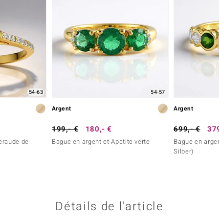
54-63
54-57
Argent
Argent
199,- €
180,- €
699,- €
379
eraude de
Bague en argent et Apatite verte
Bague en arge
Silber)
Détails de l'article