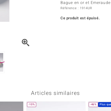
Kyanite
Labrado
Bague en or et Emeraude
tion
C
TPC
Onyx
Péridot
Référence : 1914UR
urelles
C
Vitale Minerale
Sphène
Spinell
Ce produit est épuisé.
Tourmaline
Zircon
e
Bleu
Vert
Articles similaires
-10%
-46%
Plus qu