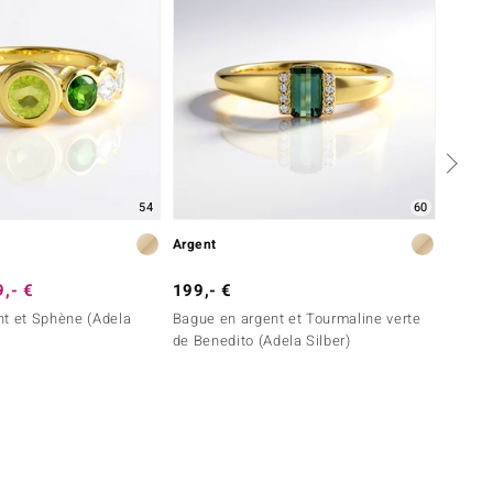
54
60
Argent
Argent
,- €
199,- €
99,- 
nt et Sphène (Adela
Bague en argent et Tourmaline verte
Bague 
de Benedito (Adela Silber)