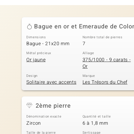
Bague en or et Emeraude de Colo
Dimensions
Nombre total de pierres
Bague - 21x20 mm
7
Métal précieux
Alliage
Or jaune
375/1000 - 9 carats -
Or
Design
Marque
Solitaire avec accents
Les Trésors du Chef
2ème pierre
Dénomination exacte
Quantité et taille
Zircon
6 à 1,8 mm
Taille de la pierre
Sertissage