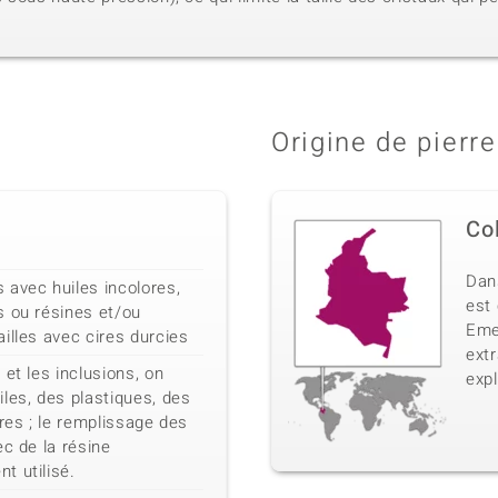
Origine de pierre
Co
Dan
 avec huiles incolores,
est
s ou résines et/ou
Emer
illes avec cires durcies
extr
et les inclusions, on
expl
les, des plastiques, des
ores ; le remplissage des
ec de la résine
t utilisé.