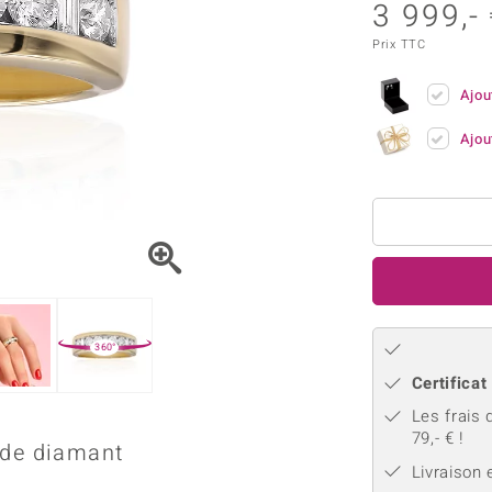
Kyanite
Labrado
3 999,-
tion
C
TPC
Onyx
Péridot
urelles
C
Prix TTC
Vitale Minerale
Sphène
Spinell
Ajou
Tourmaline
Zircon
Ajou
e
Bleu
Vert
360°
Certificat
Les frais 
79,- € !
 de diamant
Livraison