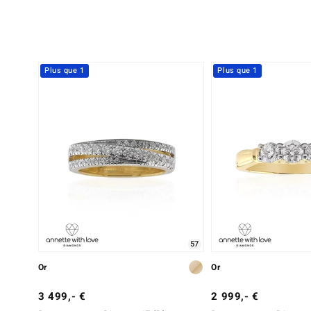
Plus que 1
Plus que 1
57
Or
Or
3 499,- €
2 999,- €