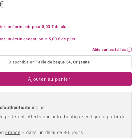
rite
Lapis Lazuli
 €
reation
Nouveau
Perle
hoisir la taille de votre bague
e
Tanzanite
ter un écrin noir pour
5,00 €
de plus
ter un écrin cadeau pour
5,00 €
de plus
Aide sur les tailles
Jaune
Disponible en
Taille de bague 54, Or jaune
Ajouter au panier
 d’authenticité
inclus
de port sont offerts sur notre boutique en ligne à partir de
 en
France
dans un délai de 4-6 jours