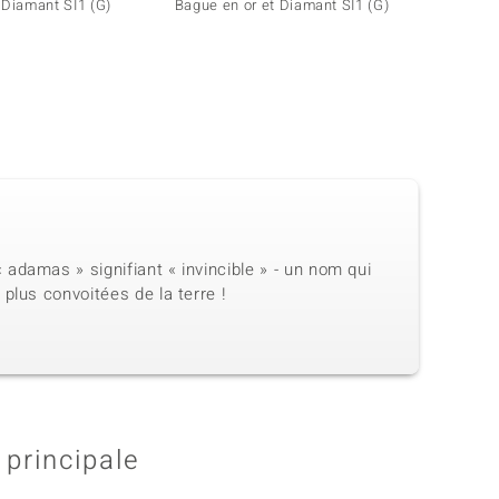
 Diamant SI1 (G)
Bague en or et Diamant SI1 (G)
Bague 
adamas » signifiant « invincible » - un nom qui
plus convoitées de la terre !
 principale