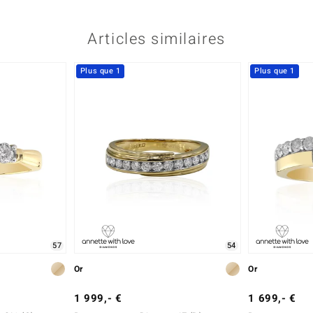
Articles similaires
Plus que 1
Plus que 1
57
54
Or
Or
1 999,- €
1 699,- €