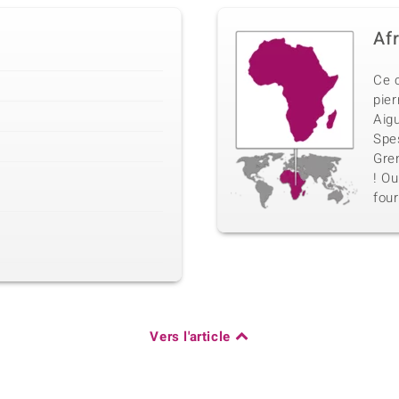
Af
Ce 
pier
Aig
Spe
Gren
! Ou
four
Vers l'article