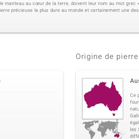
e manteau au cœur de la terre, doivent leur nom au mot grec « 
ierre précieuse la plus dure au monde et certainement une des 
Origine de pierre
e
Au
Ce 
four
nat
Gall
éga
les 
dif