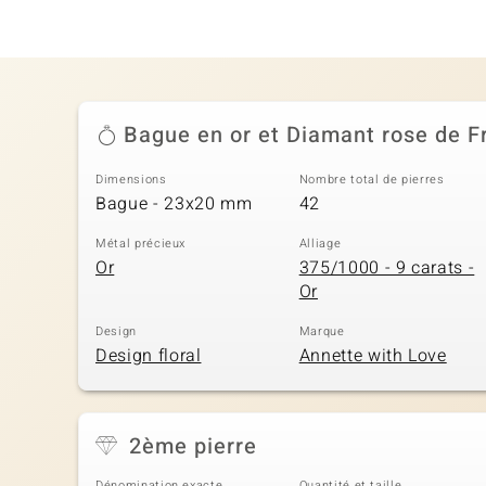
Bague en or et Diamant rose de Fr
Dimensions
Nombre total de pierres
Bague - 23x20 mm
42
Métal précieux
Alliage
Or
375/1000 - 9 carats -
Or
Design
Marque
Design floral
Annette with Love
2ème pierre
Dénomination exacte
Quantité et taille