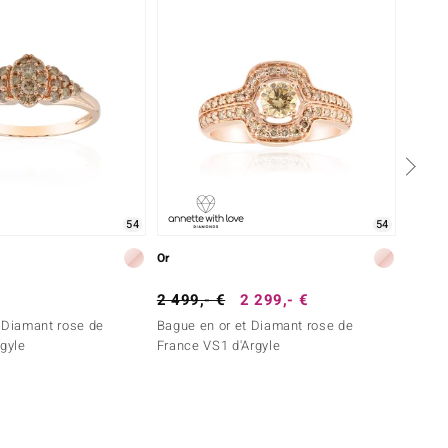
54
54
Or
Or
2 499,- €
2 299,- €
5 999
 Diamant rose de
Bague en or et Diamant rose de
Bague 
rgyle
France VS1 d'Argyle