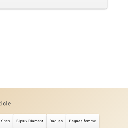
ticle
 fines
Bijoux Diamant
Bagues
Bagues femme