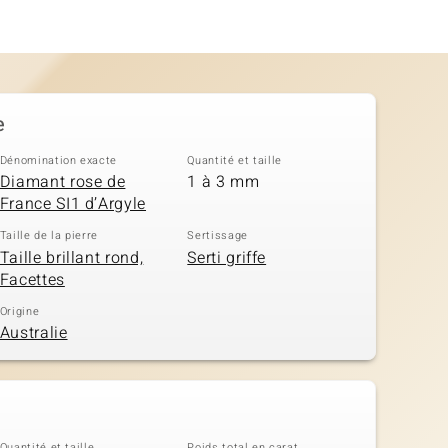
e
Dénomination exacte
Quantité et taille
Diamant rose de
1 à 3 mm
France SI1 d’Argyle
Taille de la pierre
Sertissage
Taille brillant rond,
Serti griffe
Facettes
Origine
Australie
Quantité et taille
Poids total en carat