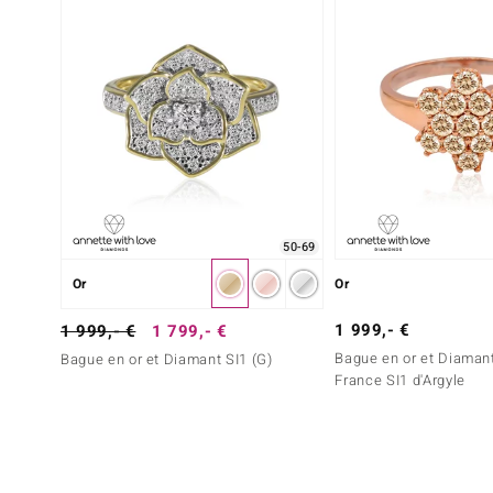
50-69
Or
Or
1 999,- €
1 999,- €
1 799,- €
Bague en or et Diaman
Bague en or et Diamant SI1 (G)
France SI1 d'Argyle