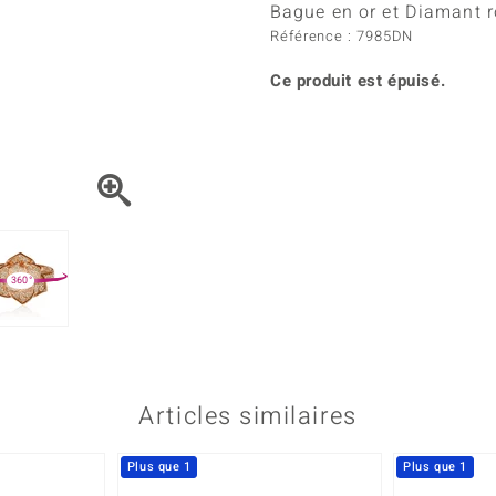
Kyanite
Labrado
Bague en or et Diamant r
tion
C
TPC
Onyx
Péridot
Référence : 7985DN
urelles
C
Vitale Minerale
Sphène
Spinell
Ce produit est épuisé.
Tourmaline
Zircon
e
Bleu
Vert
360°
Articles similaires
Plus que 1
Plus que 1