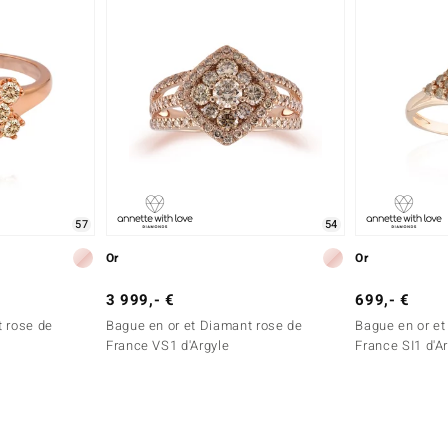
57
54
Or
Or
3 999,- €
699,- €
t rose de
Bague en or et Diamant rose de
Bague en or et
France VS1 d'Argyle
France SI1 d'A