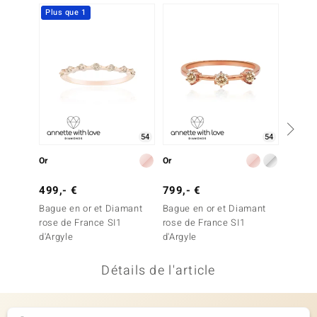
Plus que 1
Plus q
uwelo
 Gems
no Collection
va
o
54
54
Or
Or
Or
otenier
499,- €
799,- €
499,-
Bague en or et Diamant
Bague en or et Diamant
Bague 
rose de France SI1
rose de France SI1
rose d
d'Argyle
d'Argyle
d'Argyl
Détails de l'article
Minerale