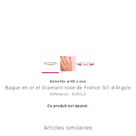
Prince Designs
Chic
d in Berlin
insell
360°
n Vogue
Annette with Love
e in Italy
Bague en or et Diamant rose de France SI1 d'Argyle
 Show
Référence : 6285LD
Ce produit est épuisé.
o Paraíso
Classics
Articles similaires
remonti