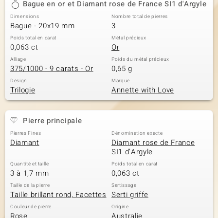
Bague en or et Diamant rose de France SI1 d'Argyle
Dimensions
Nombre total de pierres
Bague - 20x19 mm
3
Poids total en carat
Métal précieux
0,063 ct
Or
Alliage
Poids du métal précieux
375/1000 - 9 carats - Or
0,65 g
Design
Marque
Trilogie
Annette with Love
Pierre principale
Pierres Fines
Dénomination exacte
Diamant
Diamant rose de France
SI1 d’Argyle
Quantité et taille
Poids total en carat
3 à 1,7 mm
0,063 ct
Taille de la pierre
Sertissage
Taille brillant rond, Facettes
Serti griffe
Couleur de pierre
Origine
Rose
Australie