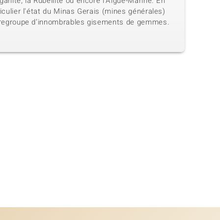
anite, la Rubellite ou encore l'Aigue-Marine. En
iculier l'état du Minas Gerais (mines générales)
 regroupe d’innombrables gisements de gemmes.