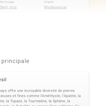
Sertissage
Origine
Serti clos
Madagascar
Quantité et taille
Poids total en carat
7 à 1,2 mm
0,07 ct
Sertissage
Origine
Serti clos
Madagascar
 principale
sil
ays offre une incroyable diversité de pierres
ieuses et fines comme l'Améthyste, l'Apatite, la
ine, la Topaze, la Tourmaline, la Sphène, la