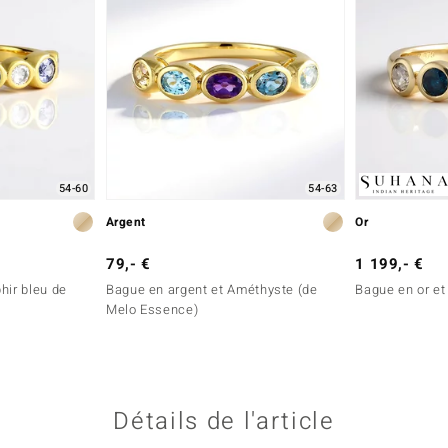
54-60
54-63
Argent
Or
79,- €
1 199,- €
hir bleu de
Bague en argent et Améthyste (de
Bague en or et
Melo Essence)
Détails de l'article