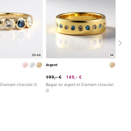
50-66
54
Argent
Argent
199,- €
149,- €
199,-
 Diamant chocolat I2
Bague en argent et Diamant chocolat
Bague 
I2
(de Me