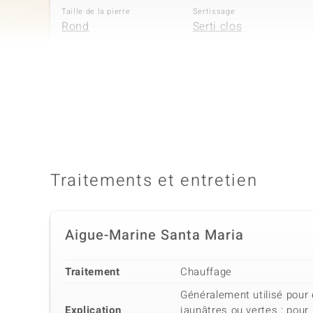
Taille de la pierre
Sertissage
Rond
Serti clos
4ème pierre
Dénomination exacte
Quantité et taille
Saphir bleu
1 à 2 mm
Taille de la pierre
Sertissage
Rond
Serti clos
Traitements et entretien
Aigue-Marine Santa Maria
Traitement
Chauffage
Généralement utilisé pour 
Explication
jaunâtres ou vertes ; pour 