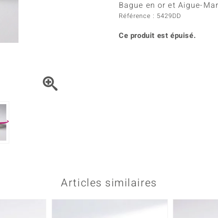
Kyanite
Labrado
Bague en or et Aigue-Ma
tion
C
TPC
Onyx
Péridot
Référence : 5429DD
urelles
C
Vitale Minerale
Sphène
Spinell
Ce produit est épuisé.
Tourmaline
Zircon
e
Bleu
Vert
Articles similaires