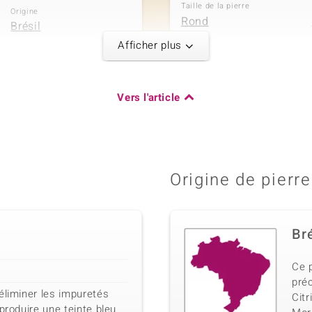
Taille de la pierre
Origine
Rond
Brésil
Afficher plus
5ème pierre
Vers l'article
Poids total en carat
Dénomination exacte
0,043 ct
Saphir blanc
Origine
Taille de la pierre
Madagascar
Rond
Origine de pierre
Bré
Ce p
préc
éliminer les impuretés
Citr
produire une teinte bleu