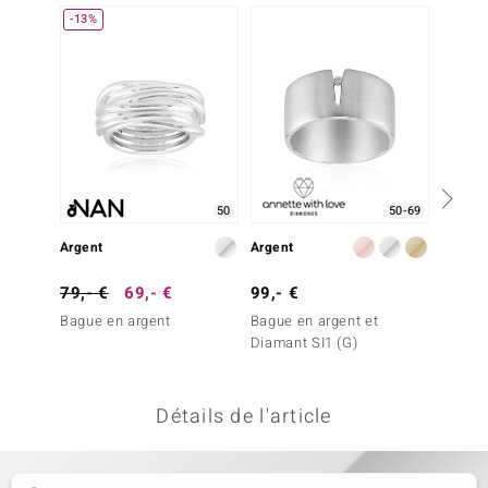
-13%
-20%
uwelo
 Gems
no Collection
va
o
50
50-69
Argent
Argent
Argent
otenier
79,- €
69,- €
99,- €
99,- 
Bague en argent
Bague en argent et
Bague 
Diamant SI1 (G)
Détails de l'article
Minerale