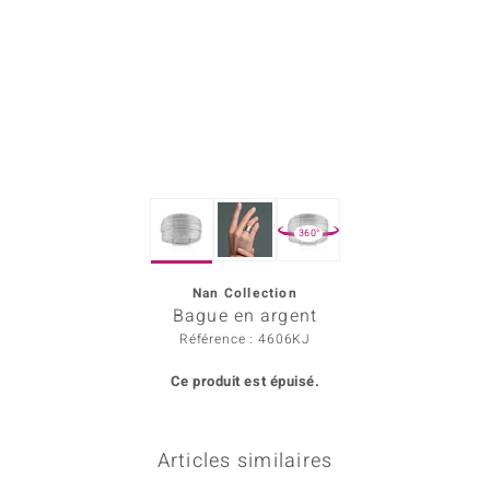
Prince Designs
Chic
d in Berlin
insell
360°
n Vogue
Nan Collection
e in Italy
Bague en argent
 Show
Référence : 4606KJ
Ce produit est épuisé.
o Paraíso
Classics
Articles similaires
remonti