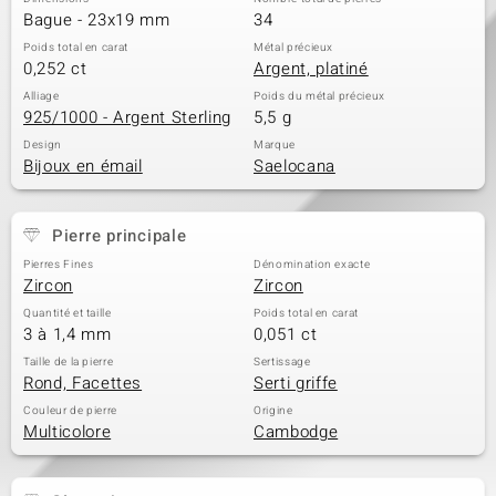
Bague - 23x19 mm
34
Poids total en carat
Métal précieux
0,252 ct
Argent, platiné
Alliage
Poids du métal précieux
925/1000 - Argent Sterling
5,5 g
Design
Marque
Bijoux en émail
Saelocana
Pierre principale
Pierres Fines
Dénomination exacte
Zircon
Zircon
Quantité et taille
Poids total en carat
3 à 1,4 mm
0,051 ct
Taille de la pierre
Sertissage
Rond, Facettes
Serti griffe
Couleur de pierre
Origine
Multicolore
Cambodge