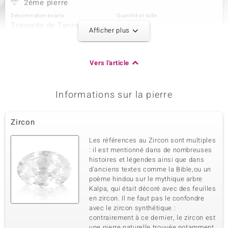
2ème pierre
Dénomination exacte
Quantité et taille
Tsavorite de Tanzanie
4 à 1 mm
Afficher plus
Poids total en carat
Taille de la pierre
0,019 ct
Rond
Sertissage
Origine
Vers l'article
Serti griffe
Tanzanie
Informations sur la pierre
3ème pierre
Dénomination exacte
Quantité et taille
Zircon
Zircon
27 à 1 mm
Poids total en carat
Taille de la pierre
Les références au Zircon sont multiples
0,182 ct
Rond
: il est mentionné dans de nombreuses
histoires et légendes ainsi que dans
Sertissage
Origine
Serti griffe
d'anciens textes comme la Bible,ou un
Cambodge
poème hindou sur le mythique arbre
Kalpa, qui était décoré avec des feuilles
en zircon. Il ne faut pas le confondre
avec le zircon synthétique :
contrairement à ce dernier, le zircon est
une pierre naturelle trouvée notamment