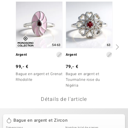
-40%
welo
Gems
o Collection
va
54-63
63
Argent
Argent
Argent
tenier
99,- €
79,- €
99,- 
Bague en argent et Grenat
Bague en argent et
Bague 
Rhodolite
Tourmaline rose du
Améthy
Nigéria
Détails de l'article
inerale
Bague en argent et Zircon
Dimensions
Nombre total de pierres