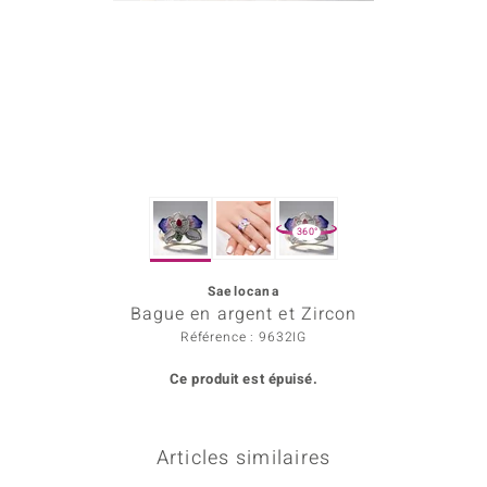
rince Designs
Chic
 in Berlin
nsell
360°
n Vogue
Saelocana
e in Italy
Bague en argent et Zircon
Show
Référence : 9632IG
Ce produit est épuisé.
 Paraíso
Classics
Articles similaires
emonti