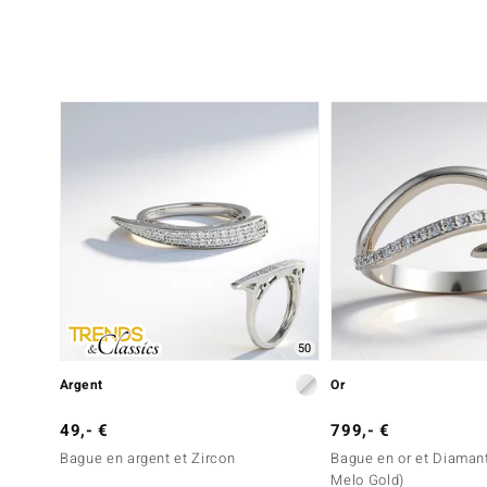
Rond
Serti rail
6ème pierre
Dénomination exacte
Quantité et taille
Zircon
8 à versch. mm
Taille de la pierre
Sertissage
Rond
Serti rail
50
Argent
Or
49,- €
799,- €
Bague en argent et Zircon
Bague en or et Diamant
Melo Gold)