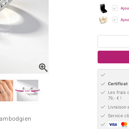
Kyanite
Labrado
tion
C
TPC
Ajou
Onyx
Péridot
urelles
C
Vitale Minerale
Sphène
Spinell
Ajou
Tourmaline
Zircon
e
Bleu
Vert
Certificat
360°
Les frais 
79,- € !
Livraison
Service cl
 cambodgien