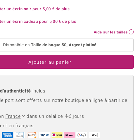
rite
Lapis Lazuli
reation
Nouveau
ter un écrin noir pour
5,00 €
de plus
Perle
hoisir la taille de votre bague
e
Tanzanite
ter un écrin cadeau pour
5,00 €
de plus
Aide sur les tailles
Disponible en
Taille de bague 50, Argent platiné
Jaune
Ajouter au panier
 d’authenticité
inclus
de port sont offerts sur notre boutique en ligne à partir de
 en
France
dans un délai de 4-6 jours
ient en français