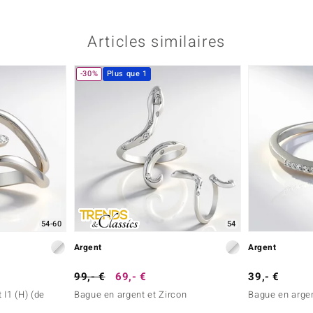
Cambodge
Rond
Articles similaires
-30%
Plus que 1
Poids total en carat
0,188 ct
Origine
Cambodge
54-60
54
Argent
Argent
99,- €
69,- €
39,- €
 I1 (H) (de
Bague en argent et Zircon
Bague en argen