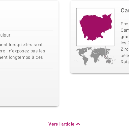
Ca
Encl
Cam
ouleur
gra
les 
ent lorsqu'elles sont
Zirc
re ; n'exposez pas les
célè
ement longtemps à ces
Rata
Vers l'article