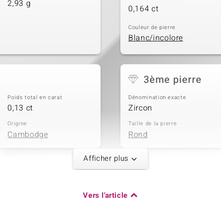
2,93 g
0,164 ct
Couleur de pierre
Blanc/incolore
3ème pierre
Poids total en carat
Dénomination exacte
0,13 ct
Zircon
Origine
Taille de la pierre
Cambodge
Rond
Afficher plus
5ème pierre
Poids total en carat
Dénomination exacte
Vers l'article
0,101 ct
Zircon
Origine
Taille de la pierre