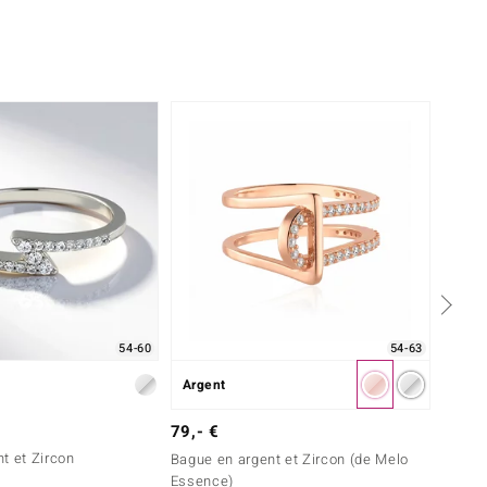
Serti rail
Cambodge
54-63
54-60
Argent
Or
1 999
79,- €
t et Zircon
Bague 
Bague en argent et Zircon (de Melo
Melo G
Essence)