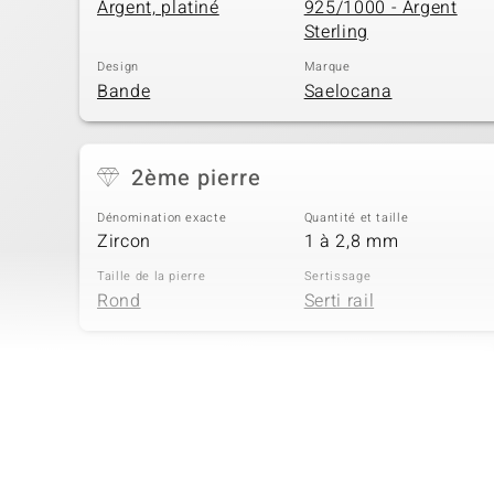
Argent, platiné
925/1000 - Argent
Sterling
Design
Marque
Bande
Saelocana
2ème pierre
Dénomination exacte
Quantité et taille
Zircon
1 à 2,8 mm
Taille de la pierre
Sertissage
Rond
Serti rail
4ème pierre
Dénomination exacte
Quantité et taille
Zircon
2 à 2 mm
Taille de la pierre
Sertissage