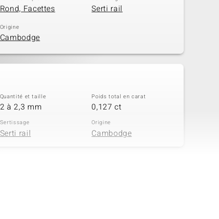
Rond, Facettes
Serti rail
Origine
Cambodge
Quantité et taille
Poids total en carat
2 à 2,3 mm
0,127 ct
Sertissage
Origine
Serti rail
Cambodge
Quantité et taille
Poids total en carat
3 à 1,8 mm
0,092 ct
Sertissage
Origine