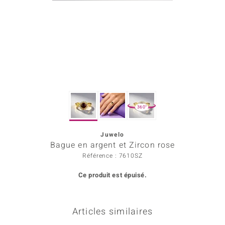
rince Designs
Chic
 in Berlin
nsell
360°
n Vogue
Juwelo
e in Italy
Bague en argent et Zircon rose
Show
Référence : 7610SZ
Ce produit est épuisé.
 Paraíso
Classics
Articles similaires
emonti