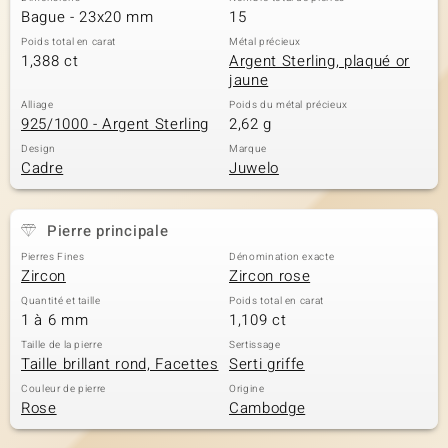
Bague - 23x20 mm
15
Poids total en carat
Métal précieux
1,388 ct
Argent Sterling, plaqué or
jaune
Alliage
Poids du métal précieux
925/1000 - Argent Sterling
2,62 g
Design
Marque
Cadre
Juwelo
Pierre principale
Pierres Fines
Dénomination exacte
Zircon
Zircon rose
Quantité et taille
Poids total en carat
1 à 6 mm
1,109 ct
Taille de la pierre
Sertissage
Taille brillant rond, Facettes
Serti griffe
Couleur de pierre
Origine
Rose
Cambodge