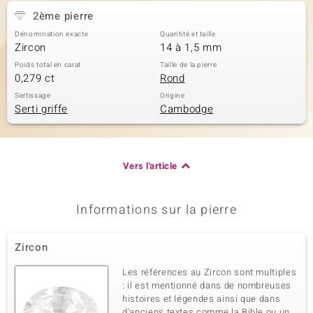
2ème pierre
Dénomination exacte
Quantité et taille
Zircon
14 à 1,5 mm
Poids total en carat
Taille de la pierre
0,279 ct
Rond
Sertissage
Origine
Serti griffe
Cambodge
Vers l'article
Informations sur la pierre
Zircon
Les références au Zircon sont multiples
: il est mentionné dans de nombreuses
histoires et légendes ainsi que dans
d'anciens textes comme la Bible,ou un