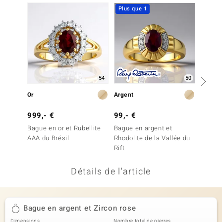
Plus que 1
welo
Gems
o Collection
va
54
50
Or
Argent
Argent
tenier
999,- €
99,- €
249,-
Bague en or et Rubellite
Bague en argent et
Bague 
AAA du Brésil
Rhodolite de la Vallée du
de Tan
Rift
Détails de l'article
inerale
Bague en argent et Zircon rose
Dimensions
Nombre total de pierres