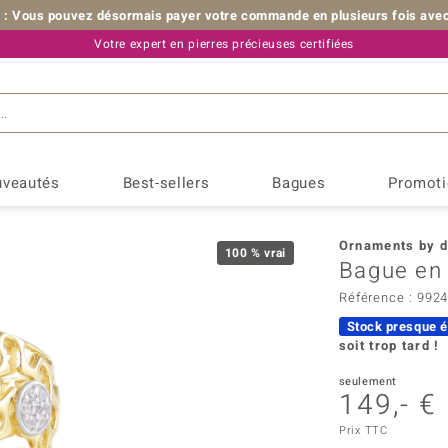
: Vous pouvez désormais payer votre commande en plusieurs fois avec
Votre expert en pierres précieuses certifiées
+33 (0) 176 54 10 36
veautés
Best-sellers
Bagues
Promoti
Bon à savoir
Métal Précieux
Ventes-f
Nos 
T
Ornaments by d
Opale
Pierres de naissance
♦ Bijoux en Or
Télé-acha
Saphir
Choi
B
Molloy Gems
100 % vrai
Bague en 
Pierres de mariage
♦ Bijoux en Argent
Offres du
Trai
B
Monosono Collection
Référence : 99
Astrologie
♦ Bijoux plaqué or
Calendri
Esti
B
Pallanova
Stock presque é
Effet étoilé
pierres
Astrologie chinoise
♦ Bijoux en platine
Bijoux en
B
De Melo
soit trop tard !
Ambre
Améthy
♦ Bijoux en émail
Bijoux en
B
Remy Rotenier
seulement
Beryl
Calcéd
149,- €
Meilleure
B
Riya
Grenat
Grenat 
B
Prix TTC
Suhana