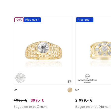
-20%
Plus que 1
Plus que 1
57
Or
Or
499,- €
399,- €
2 999,- €
Bague en or et Zircon
Bague en or et Diamant