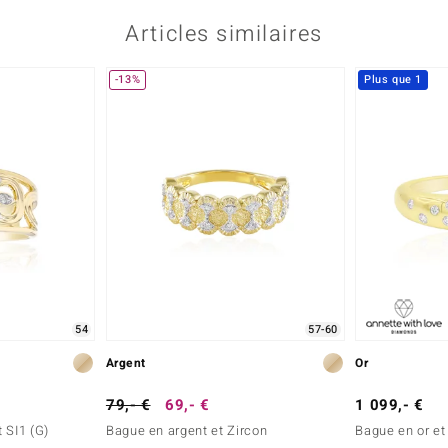
Articles similaires
-13%
Plus que 1
54
57-60
Argent
Or
79,- €
69,- €
1 099,- €
 SI1 (G)
Bague en argent et Zircon
Bague en or et