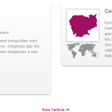
Ca
Encl
Cam
ouleur
gra
les 
ent lorsqu'elles sont
Zirc
re ; n'exposez pas les
célè
ement longtemps à ces
Rata
Vers l'article