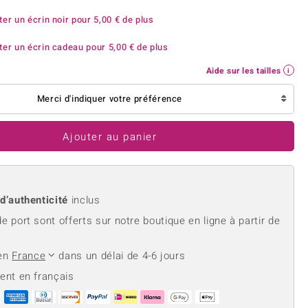
rite
Lapis Lazuli
reation
Nouveau
ter un écrin noir pour
5,00 €
de plus
Perle
hoisir la taille de votre bague
e
Tanzanite
ter un écrin cadeau pour
5,00 €
de plus
Aide sur les tailles
Merci d'indiquer votre préférence
Jaune
Ajouter au panier
 d’authenticité
inclus
de port sont offerts sur notre boutique en ligne à partir de
 en
France
dans un délai de 4-6 jours
ient en français