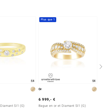
Plus que 1
Plus 
54
54
Or
Or
6 999,- €
1 999
 Diamant SI1 (G)
Bague en or et Diamant SI1 (G)
Bague 