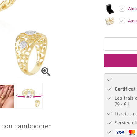
Kyanite
Labrado
tion
C
TPC
Ajou
Onyx
Péridot
urelles
C
Vitale Minerale
Sphène
Spinell
Ajou
Tourmaline
Zircon
e
Bleu
Vert
Certificat
360°
Les frais 
79,- € !
Livraison
Service cl
ircon cambodgien