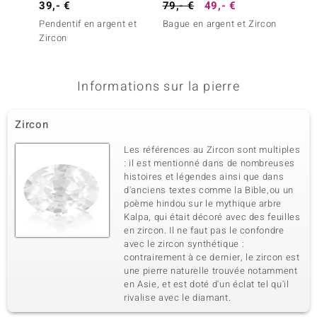
39,- €
79,- €
49,- €
149,-
Pendentif en argent et
Bague en argent et Zircon
Bague 
Zircon
Welo
Informations sur la pierre
Zircon
Les références au Zircon sont multiples
: il est mentionné dans de nombreuses
histoires et légendes ainsi que dans
d'anciens textes comme la Bible,ou un
poème hindou sur le mythique arbre
Kalpa, qui était décoré avec des feuilles
en zircon. Il ne faut pas le confondre
avec le zircon synthétique :
contrairement à ce dernier, le zircon est
une pierre naturelle trouvée notamment
en Asie, et est doté d'un éclat tel qu'il
rivalise avec le diamant.