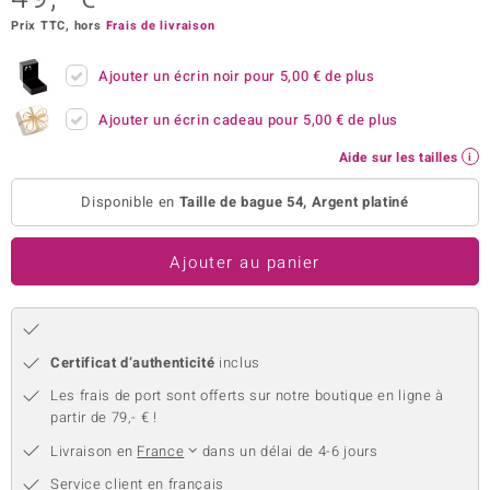
Prix TTC, hors
Frais de livraison
welo
Gems
Ajouter un écrin noir pour
5,00 €
de plus
o Collection
Ajouter un écrin cadeau pour
5,00 €
de plus
Aide sur les tailles
va
Disponible en
Taille de bague 54, Argent platiné
tenier
Ajouter au panier
Certificat d’authenticité
inclus
Les frais de port sont offerts sur notre boutique en ligne à
partir de 79,- € !
inerale
Livraison en
France
dans un délai de 4-6 jours
Service client en français