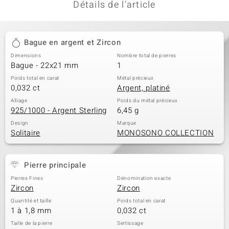
Détails de l'article
Bague en argent et Zircon
Dimensions
Nombre total de pierres
Bague - 22x21 mm
1
Poids total en carat
Métal précieux
0,032 ct
Argent, platiné
Alliage
Poids du métal précieux
925/1000 - Argent Sterling
6,45 g
Design
Marque
Solitaire
MONOSONO COLLECTION
Pierre principale
Pierres Fines
Dénomination exacte
Zircon
Zircon
Quantité et taille
Poids total en carat
1 à 1,8 mm
0,032 ct
Taille de la pierre
Sertissage