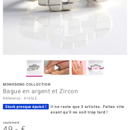
rince Designs
Chic
 in Berlin
nsell
n Vogue
360°
e in Italy
MONOSONO COLLECTION
Bague en argent et Zircon
Show
Référence : 4165LE
 Paraíso
Stock presque épuisé !
Il ne reste que 3 articles.
Faites vite
avant qu’il ne soit trop tard !
Classics
seulement
emonti
49,- €