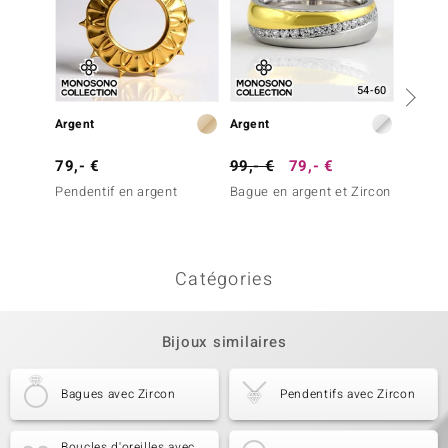
54-60
Argent
Argent
Argent
79,- €
99,- €
79,- €
99,- 
Pendentif en argent
Bague en argent et Zircon
Penden
Catégories
Bijoux similaires
Bagues avec Zircon
Pendentifs avec Zircon
Boucles d'oreilles avec