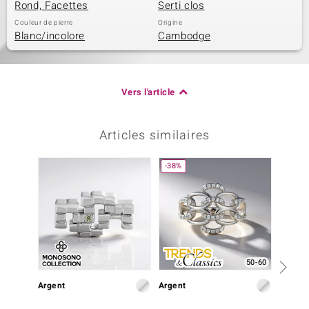
Rond, Facettes
Serti clos
Couleur de pierre
Origine
Blanc/incolore
Cambodge
Vers l'article
Articles similaires
-38%
-47%
50-60
Argent
Argent
Argent