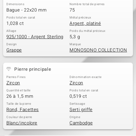
Dimensions
Nombre total de pierres
Bague - 22x20 mm
75
Poids total en carat
Métal précieux
1,028 ct
Argent, platiné
Alliage
Poids du métal précieux
925/1000 - Argent Sterling
5,3 g
Design
Marque
Grappe
MONOSONO COLLECTION
Pierre principale
Pierres Fines
Dénomination exacte
Zircon
Zircon
Quantité et taille
Poids total en carat
26 à 1,5 mm
0,519 ct
Taille de la pierre
Sertissage
Rond, Facettes
Serti griffe
Couleur de pierre
Origine
Blanc/incolore
Cambodge