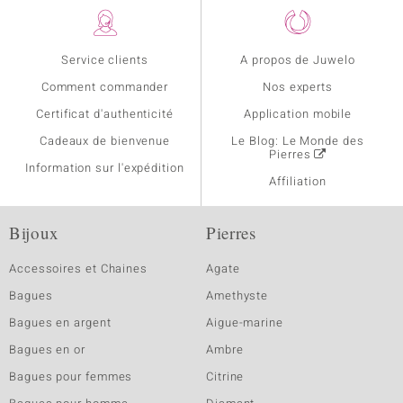
Service clients
A propos de Juwelo
Comment commander
Nos experts
Certificat d'authenticité
Application mobile
Cadeaux de bienvenue
Le Blog: Le Monde des
Pierres
Information sur l'expédition
Affiliation
Bijoux
Pierres
Accessoires et Chaines
Agate
Bagues
Amethyste
Bagues en argent
Aigue-marine
Bagues en or
Ambre
Bagues pour femmes
Citrine