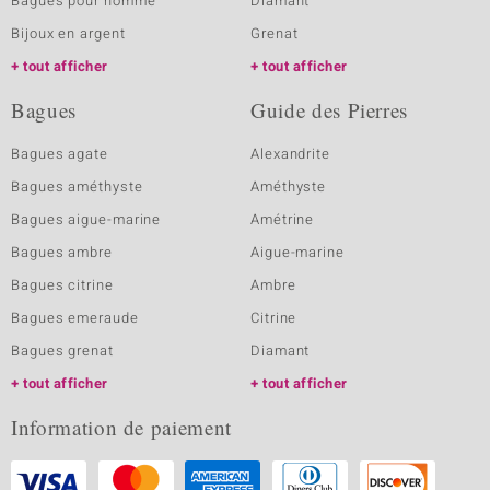
Bagues pour homme
Diamant
Bijoux en argent
Grenat
tout afficher
tout afficher
Bagues
Guide des Pierres
Bagues agate
Alexandrite
Bagues améthyste
Améthyste
Bagues aigue-marine
Amétrine
Bagues ambre
Aigue-marine
Bagues citrine
Ambre
Bagues emeraude
Citrine
Bagues grenat
Diamant
tout afficher
tout afficher
Information de paiement