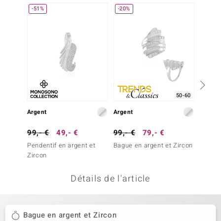
-51%
-20%
welo
Gems
o Collection
va
50-60
Argent
Argent
Argent
tenier
99,- €
49,- €
99,- €
79,- €
99,- 
Pendentif en argent et
Bague en argent et Zircon
Bague 
Zircon
(de Me
Détails de l'article
inerale
Bague en argent et Zircon