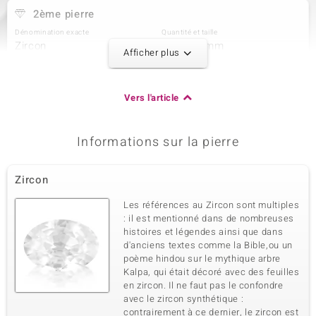
2ème pierre
Dénomination exacte
Quantité et taille
Zircon
35 à 1,3 mm
Afficher plus
Poids total en carat
Taille de la pierre
0,416 ct
Rond
Sertissage
Origine
Vers l'article
Serti griffe
Cambodge
Informations sur la pierre
3ème pierre
Dénomination exacte
Quantité et taille
Zircon
Zircon
14 à 1 mm
Poids total en carat
Taille de la pierre
Les références au Zircon sont multiples
0,093 ct
Rond
: il est mentionné dans de nombreuses
histoires et légendes ainsi que dans
Sertissage
Origine
Serti griffe
d'anciens textes comme la Bible,ou un
Cambodge
poème hindou sur le mythique arbre
Kalpa, qui était décoré avec des feuilles
en zircon. Il ne faut pas le confondre
avec le zircon synthétique :
contrairement à ce dernier, le zircon est