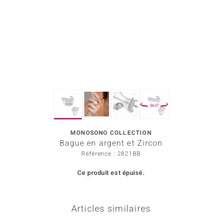
rince Designs
Chic
 in Berlin
nsell
360°
n Vogue
MONOSONO COLLECTION
e in Italy
Bague en argent et Zircon
Show
Référence : 2821BB
Ce produit est épuisé.
 Paraíso
Classics
Articles similaires
emonti