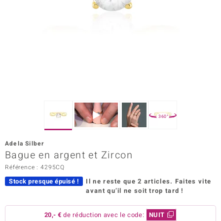
rince Designs
Chic
 in Berlin
nsell
n Vogue
360°
e in Italy
Adela Silber
Bague en argent et Zircon
Show
Référence : 4295CQ
 Paraíso
Stock presque épuisé !
Il ne reste que 2 articles.
Faites vite
avant qu’il ne soit trop tard !
Classics
emonti
20,- €
de réduction avec le code:
NUIT