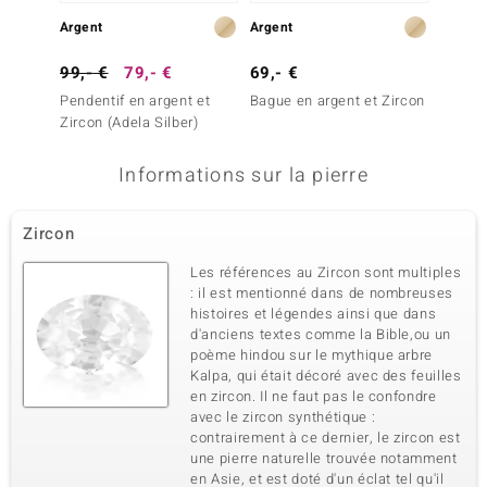
Argent
Argent
Or
99,- €
79,- €
69,- €
2 499
Pendentif en argent et
Bague en argent et Zircon
Bague 
Zircon (Adela Silber)
SI1 (G)
Informations sur la pierre
Zircon
Les références au Zircon sont multiples
: il est mentionné dans de nombreuses
histoires et légendes ainsi que dans
d'anciens textes comme la Bible,ou un
poème hindou sur le mythique arbre
Kalpa, qui était décoré avec des feuilles
en zircon. Il ne faut pas le confondre
avec le zircon synthétique :
contrairement à ce dernier, le zircon est
une pierre naturelle trouvée notamment
en Asie, et est doté d'un éclat tel qu'il