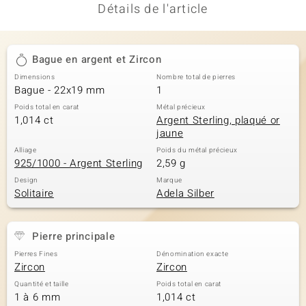
Détails de l'article
Bague en argent et Zircon
Dimensions
Nombre total de pierres
Bague - 22x19 mm
1
Poids total en carat
Métal précieux
1,014 ct
Argent Sterling, plaqué or
jaune
Alliage
Poids du métal précieux
925/1000 - Argent Sterling
2,59 g
Design
Marque
Solitaire
Adela Silber
Pierre principale
Pierres Fines
Dénomination exacte
Zircon
Zircon
Quantité et taille
Poids total en carat
1 à 6 mm
1,014 ct