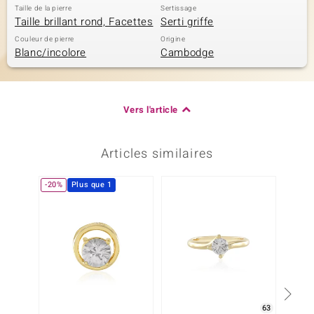
Taille de la pierre
Sertissage
Taille brillant rond, Facettes
Serti griffe
Couleur de pierre
Origine
Blanc/incolore
Cambodge
Vers l'article
Articles similaires
-20%
Plus que 1
Plus q
63