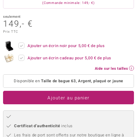
(Commande minimale: 149,- €)
welo
seulement
Gems
149,- €
Prix TTC
o Collection
va
Ajouter un écrin noir pour
5,00 €
de plus
Ajouter un écrin cadeau pour
5,00 €
de plus
Aide sur les tailles
tenier
Disponible en
Taille de bague 63, Argent, plaqué or jaune
Ajouter au panier
inerale
Certificat d’authenticité
inclus
Les frais de port sont offerts sur notre boutique en ligne à