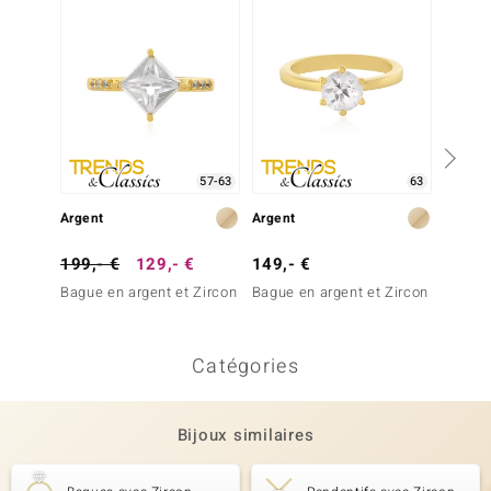
57-63
63
Argent
Argent
Argent
199,- €
129,- €
149,- €
69,- 
Bague en argent et Zircon
Bague en argent et Zircon
Bague 
Catégories
Bijoux similaires