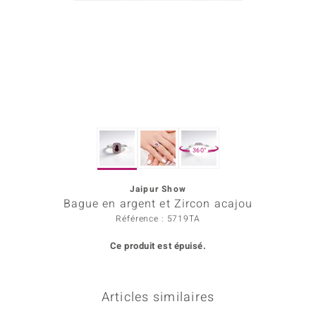
rince Designs
Chic
 in Berlin
nsell
360°
n Vogue
Jaipur Show
e in Italy
Bague en argent et Zircon acajou
Show
Référence : 5719TA
Ce produit est épuisé.
 Paraíso
Classics
Articles similaires
emonti