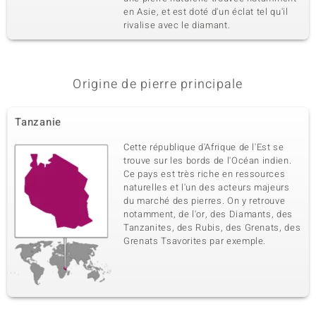
en Asie, et est doté d'un éclat tel qu'il
Poids total en carat
Taille de la pierre
0,089 ct
rivalise avec le diamant.
Rond
Sertissage
Origine
Serti griffe
Nigéria
Origine de pierre principale
Tanzanie
Cette république d'Afrique de l'Est se
trouve sur les bords de l'Océan indien.
Ce pays est très riche en ressources
naturelles et l'un des acteurs majeurs
du marché des pierres. On y retrouve
notamment, de l'or, des Diamants, des
Tanzanites, des Rubis, des Grenats, des
Grenats Tsavorites par exemple.