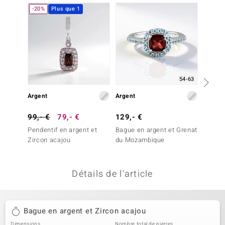
-20%
Plus que 1
welo
Gems
o Collection
va
54-63
Argent
Argent
Argent
tenier
99,- €
79,- €
129,- €
39,- 
Pendentif en argent et
Bague en argent et Grenat
Bague 
Zircon acajou
du Mozambique
du Mo
Détails de l'article
inerale
Bague en argent et Zircon acajou
Dimensions
Nombre total de pierres