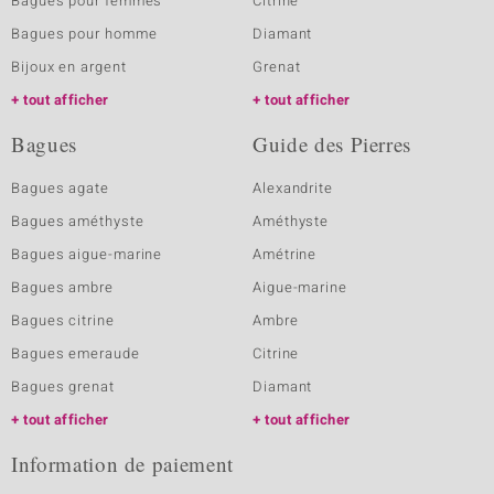
Bagues pour femmes
Citrine
Bagues pour homme
Diamant
Bijoux en argent
Grenat
tout afficher
tout afficher
Bagues
Guide des Pierres
Bagues agate
Alexandrite
Bagues améthyste
Améthyste
Bagues aigue-marine
Amétrine
Bagues ambre
Aigue-marine
Bagues citrine
Ambre
Bagues emeraude
Citrine
Bagues grenat
Diamant
tout afficher
tout afficher
Information de paiement