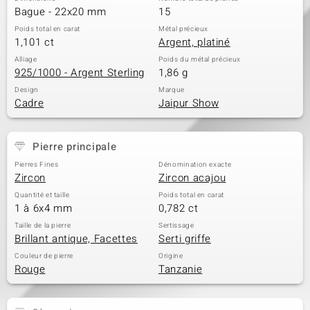
Bague - 22x20 mm
15
Poids total en carat
Métal précieux
1,101 ct
Argent, platiné
Alliage
Poids du métal précieux
925/1000 - Argent Sterling
1,86 g
Design
Marque
Cadre
Jaipur Show
Pierre principale
Pierres Fines
Dénomination exacte
Zircon
Zircon acajou
Quantité et taille
Poids total en carat
1 à 6x4 mm
0,782 ct
Taille de la pierre
Sertissage
Brillant antique, Facettes
Serti griffe
Couleur de pierre
Origine
Rouge
Tanzanie