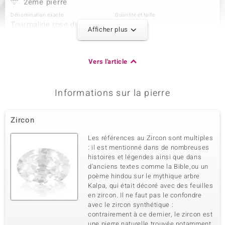
2ème pierre
Dénomination exacte
Quantité et taille
Tourmaline rose du Nigéria
4 à 2 mm
Afficher plus
Poids total en carat
Taille de la pierre
0,13 ct
Rond
Sertissage
Origine
Vers l'article
Serti griffe
Nigéria
Informations sur la pierre
3ème pierre
Dénomination exacte
Quantité et taille
Zircon
Tourmaline rose du Nigéria
4 à 1,8 mm
Poids total en carat
Taille de la pierre
Les références au Zircon sont multiples
0,1 ct
Rond
: il est mentionné dans de nombreuses
histoires et légendes ainsi que dans
Sertissage
Origine
Serti griffe
d'anciens textes comme la Bible,ou un
Nigéria
poème hindou sur le mythique arbre
Kalpa, qui était décoré avec des feuilles
en zircon. Il ne faut pas le confondre
4ème pierre
avec le zircon synthétique :
Dénomination exacte
Quantité et taille
contrairement à ce dernier, le zircon est
Tourmaline rose du Nigéria
6 à 1,5 mm
une pierre naturelle trouvée notamment