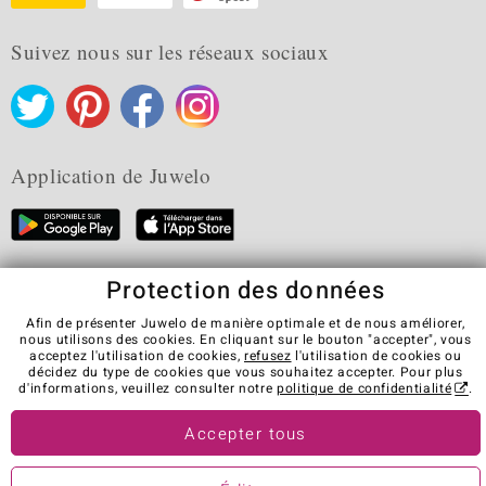
Suivez nous sur les réseaux sociaux
Application de Juwelo
Protection des données
CGV
Protection des données
Cookies
Mentions légales
Contact
Révocation du contrat
Afin de présenter Juwelo de manière optimale et de nous améliorer,
nous utilisons des cookies. En cliquant sur le bouton "accepter", vous
Visit our stores in other countries:
acceptez l'utilisation de cookies,
refusez
l'utilisation de cookies ou
décidez du type de cookies que vous souhaitez accepter. Pour plus
d'informations, veuillez consulter notre
politique de confidentialité
.
© Juwelo Deutschland GmbH (une société de elumeo SE)
Accepter tous