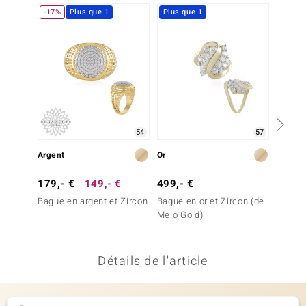
-17%
Plus que 1
Plus que 1
welo
Gems
o Collection
va
54
57
Argent
Or
Or
tenier
179,- €
149,- €
499,- €
1 499
Bague en argent et Zircon
Bague en or et Zircon (de
Bague 
Melo Gold)
(G) (d
Détails de l'article
inerale