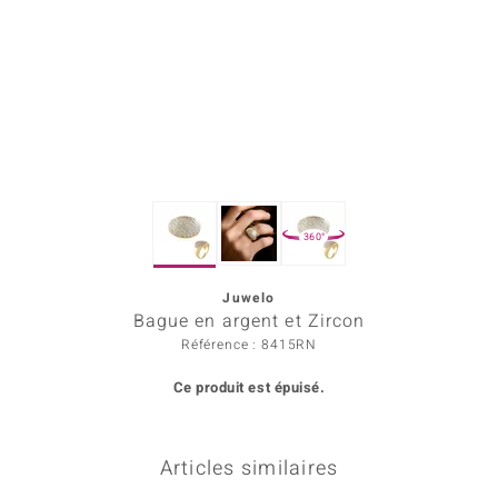
rince Designs
Chic
 in Berlin
nsell
360°
n Vogue
Juwelo
e in Italy
Bague en argent et Zircon
Show
Référence : 8415RN
Ce produit est épuisé.
 Paraíso
Classics
Articles similaires
emonti