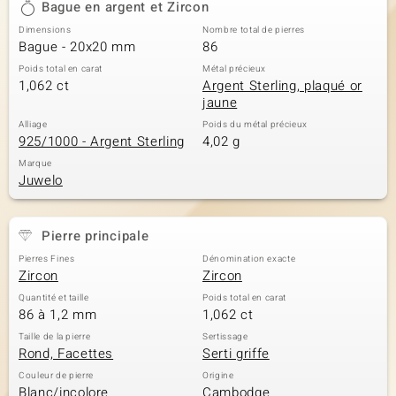
Bague en argent et Zircon
Dimensions
Nombre total de pierres
Bague - 20x20 mm
86
Poids total en carat
Métal précieux
1,062 ct
Argent Sterling, plaqué or
jaune
Alliage
Poids du métal précieux
925/1000 - Argent Sterling
4,02 g
Marque
Juwelo
Pierre principale
Pierres Fines
Dénomination exacte
Zircon
Zircon
Quantité et taille
Poids total en carat
86 à 1,2 mm
1,062 ct
Taille de la pierre
Sertissage
Rond, Facettes
Serti griffe
Couleur de pierre
Origine
Blanc/incolore
Cambodge