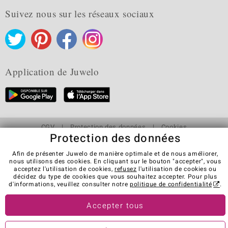
Suivez nous sur les réseaux sociaux
Application de Juwelo
CGV
Protection des données
Cookies
Protection des données
Mentions légales
Contact
Révocation du contrat
Afin de présenter Juwelo de manière optimale et de nous améliorer,
Visit our stores in other countries:
nous utilisons des cookies. En cliquant sur le bouton "accepter", vous
acceptez l'utilisation de cookies,
refusez
l'utilisation de cookies ou
décidez du type de cookies que vous souhaitez accepter. Pour plus
d'informations, veuillez consulter notre
politique de confidentialité
.
© Juwelo Deutschland GmbH (une société de elumeo SE)
Accepter tous