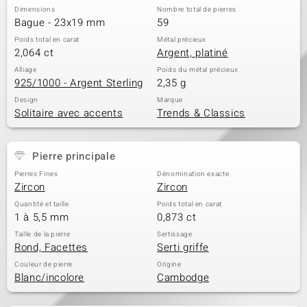
Dimensions
Nombre total de pierres
Bague - 23x19 mm
59
Poids total en carat
Métal précieux
2,064 ct
Argent, platiné
Alliage
Poids du métal précieux
925/1000 - Argent Sterling
2,35 g
Design
Marque
Solitaire avec accents
Trends & Classics
Pierre principale
Pierres Fines
Dénomination exacte
Zircon
Zircon
Quantité et taille
Poids total en carat
1 à 5,5 mm
0,873 ct
Taille de la pierre
Sertissage
Rond, Facettes
Serti griffe
Couleur de pierre
Origine
Blanc/incolore
Cambodge