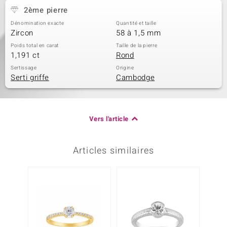
2ème pierre
Dénomination exacte
Quantité et taille
Zircon
58 à 1,5 mm
Poids total en carat
Taille de la pierre
1,191 ct
Rond
Sertissage
Origine
Serti griffe
Cambodge
Vers l'article
Articles similaires
Plus q