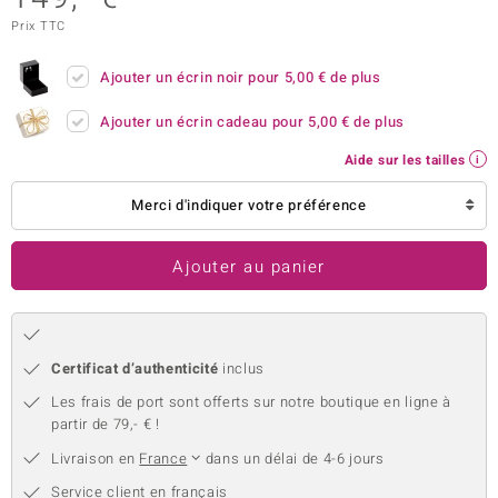
Prix TTC
welo
Gems
Ajouter un écrin noir pour
5,00 €
de plus
o Collection
Ajouter un écrin cadeau pour
5,00 €
de plus
Aide sur les tailles
va
Merci d'indiquer votre préférence
tenier
Ajouter au panier
Certificat d’authenticité
inclus
Les frais de port sont offerts sur notre boutique en ligne à
partir de 79,- € !
inerale
Livraison en
France
dans un délai de 4-6 jours
Service client en français