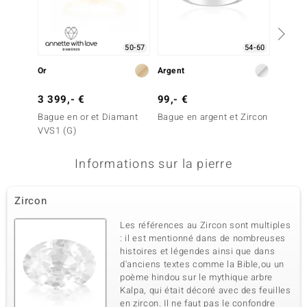
50-57
54-60
Or
Argent
Argent
3 399,- €
99,- €
99,- 
Bague en or et Diamant
Bague en argent et Zircon
Bague 
VVS1 (G)
Topaze
Informations sur la pierre
Zircon
Les références au Zircon sont multiples
: il est mentionné dans de nombreuses
histoires et légendes ainsi que dans
d'anciens textes comme la Bible,ou un
poème hindou sur le mythique arbre
Kalpa, qui était décoré avec des feuilles
en zircon. Il ne faut pas le confondre