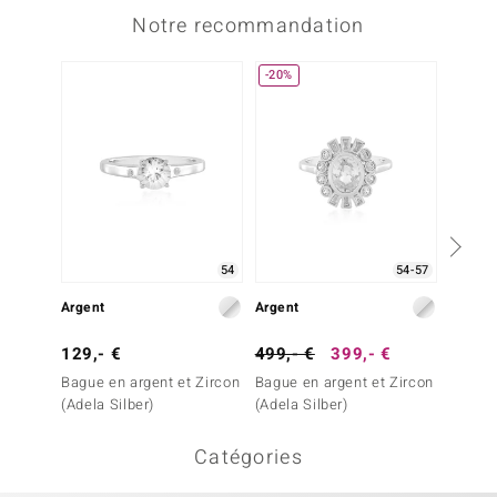
Notre recommandation
-20%
-34%
54
54-57
Argent
Argent
Argent
129,- €
499,- €
399,- €
149,-
Bague en argent et Zircon
Bague en argent et Zircon
Bague 
(Adela Silber)
(Adela Silber)
Catégories