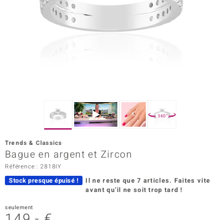
rince Designs
Chic
 in Berlin
nsell
n Vogue
360°
e in Italy
Trends & Classics
Bague en argent et Zircon
Show
Référence : 2818IY
 Paraíso
Stock presque épuisé !
Il ne reste que 7 articles.
Faites vite
avant qu’il ne soit trop tard !
Classics
seulement
emonti
149,- €