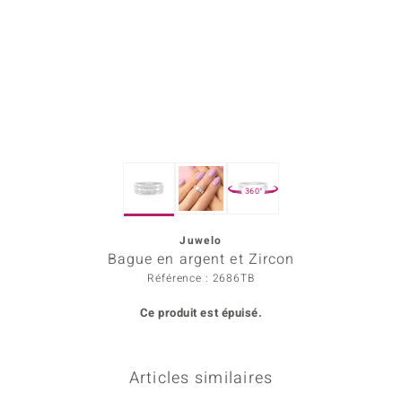
rince Designs
Chic
 in Berlin
nsell
360°
n Vogue
Juwelo
e in Italy
Bague en argent et Zircon
Show
Référence : 2686TB
Ce produit est épuisé.
 Paraíso
Classics
Articles similaires
emonti