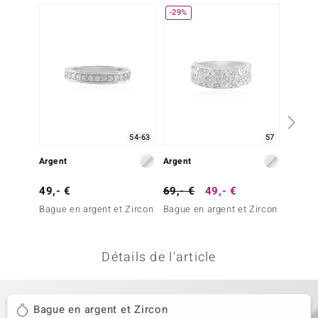
-29%
-29%
welo
Gems
o Collection
va
54-63
57
Argent
Argent
Argent
tenier
49,- €
69,- €
49,- €
69,- 
Bague en argent et Zircon
Bague en argent et Zircon
Bague 
Détails de l'article
inerale
Bague en argent et Zircon