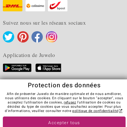
Suivez nous sur les réseaux sociaux
Application de Juwelo
Protection des données
CGV
Protection des données
Cookies
Mentions légales
Contact
Révocation du contrat
Afin de présenter Juwelo de manière optimale et de nous améliorer,
nous utilisons des cookies. En cliquant sur le bouton "accepter", vous
Visit our stores in other countries:
acceptez l'utilisation de cookies,
refusez
l'utilisation de cookies ou
décidez du type de cookies que vous souhaitez accepter. Pour plus
d'informations, veuillez consulter notre
politique de confidentialité
.
© Juwelo Deutschland GmbH (une société de elumeo SE)
Accepter tous