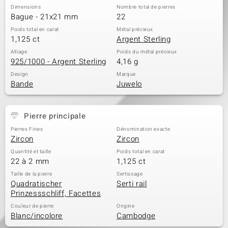
Dimensions
Nombre total de pierres
Bague - 21x21 mm
22
Poids total en carat
Métal précieux
1,125 ct
Argent Sterling
Alliage
Poids du métal précieux
925/1000 - Argent Sterling
4,16 g
Design
Marque
Bande
Juwelo
Pierre principale
Pierres Fines
Dénomination exacte
Zircon
Zircon
Quantité et taille
Poids total en carat
22 à 2 mm
1,125 ct
Taille de la pierre
Sertissage
Quadratischer
Serti rail
Prinzessschliff, Facettes
Couleur de pierre
Origine
Blanc/incolore
Cambodge