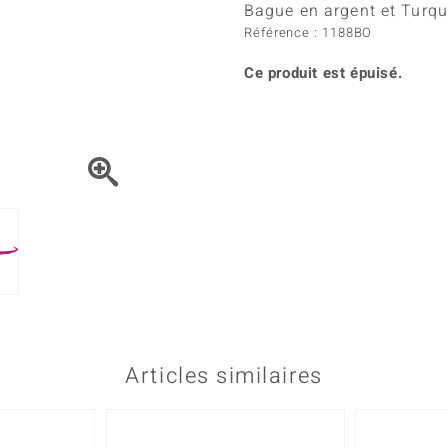
Kyanite
Labrado
Bague en argent et Turqu
tion
C
TPC
Onyx
Péridot
Référence : 1188BO
urelles
C
Vitale Minerale
Sphène
Spinell
Ce produit est épuisé.
Tourmaline
Zircon
e
Bleu
Vert
Articles similaires