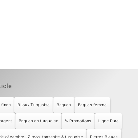
ticle
 fines
Bijoux Turquoise
Bagues
Bagues femme
argent
Bagues en turquoise
% Promotions
Ligne Pure
e décembre : Zircon, tanzanite & turquoise
Pierres Bleues