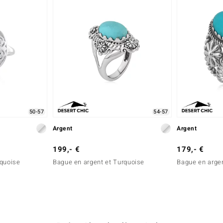
50-57
54-57
Argent
Argent
199,- €
179,- €
rquoise
Bague en argent et Turquoise
Bague en argen