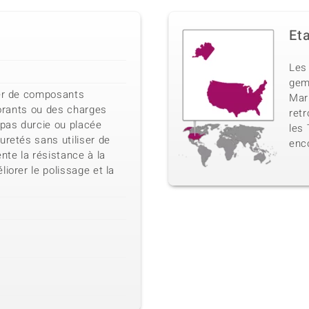
Et
Les
gem
ter de composants
Mari
olorants ou des charges
ret
 pas durcie ou placée
les 
uretés sans utiliser de
enco
te la résistance à la
iorer le polissage et la