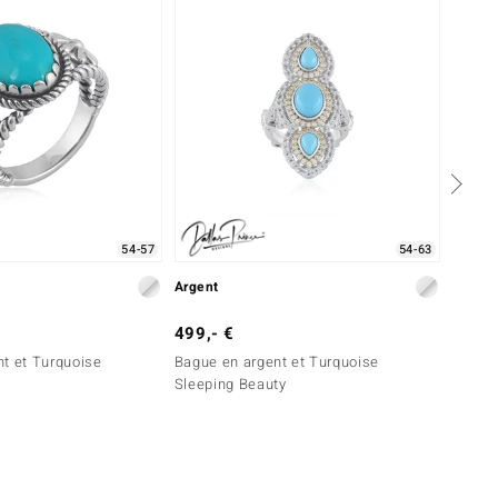
54-57
54-63
Argent
Argent
499,- €
99,- 
t et Turquoise
Bague en argent et Turquoise
Bague 
Sleeping Beauty
Sleepi