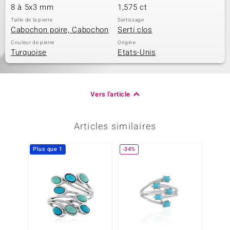
8 à 5x3 mm
1,575 ct
Taille de la pierre
Sertissage
Cabochon poire, Cabochon
Serti clos
Couleur de pierre
Origine
Turquoise
Etats-Unis
Vers l'article
Articles similaires
Plus que 1
-34%