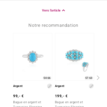
Vers l'article
Notre recommandation
-20%
54-66
57-63
Argent
Argent
Argent
99,- €
199,- €
249,-
Bague en argent et
Bague en argent et
Bague 
Turquoise Sleeping
Turquoise Sleeping
Turquo