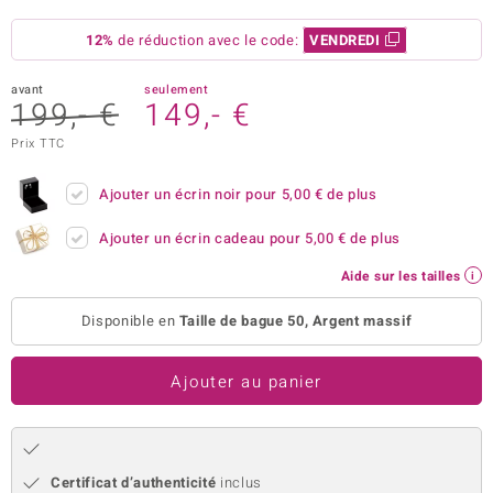
welo
12%
de réduction avec le code:
VENDREDI
Gems
avant
seulement
199,- €
149,- €
o Collection
Prix TTC
va
Ajouter un écrin noir pour
5,00 €
de plus
Ajouter un écrin cadeau pour
5,00 €
de plus
tenier
Aide sur les tailles
Disponible en
Taille de bague 50, Argent massif
Ajouter au panier
inerale
Certificat d’authenticité
inclus