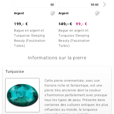
60
54-60
Argent
Argent
Argent
199,- €
149,- €
99,- €
149,-
Bague en argent et
Bague en argent et
Bague 
Turquoise Sleeping
Turquoise Sleeping
Turquo
Beauty (Faszination
Beauty (Faszination
Beauty
Türkis)
Türkis)
Türkis)
Informations sur la pierre
Turquoise
Cette pierre ornementale, avec son
histoire riche et fantastique, est une
pierre très ancienne dont la couleur
s'harmonise parfaitement avec presque
tous les types de peau. Présente dans
certaines des cultures antiques les plus
influentes au monde, la turquoise