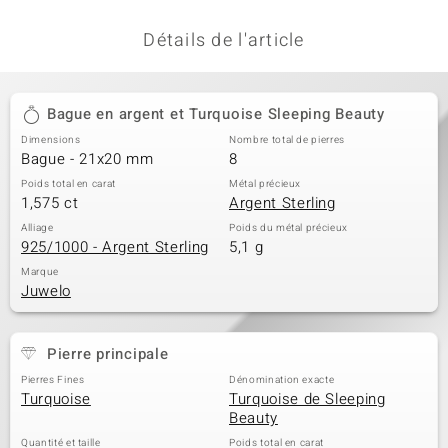
Détails de l'article
Bague en argent et Turquoise Sleeping Beauty
Dimensions
Nombre total de pierres
Bague - 21x20 mm
8
Poids total en carat
Métal précieux
1,575 ct
Argent Sterling
Alliage
Poids du métal précieux
925/1000 - Argent Sterling
5,1 g
Marque
Juwelo
Pierre principale
Pierres Fines
Dénomination exacte
Turquoise
Turquoise de Sleeping
Beauty
Quantité et taille
Poids total en carat