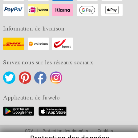
Information de livraison
Suivez nous sur les réseaux sociaux
Application de Juwelo
CGV
Protection des données
Cookies
Mentions légales
Contact
Révocation du contrat