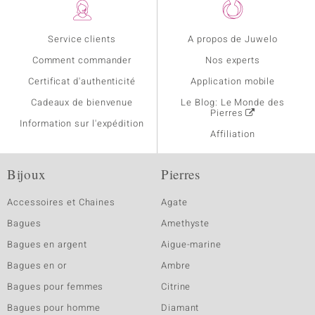
Service clients
A propos de Juwelo
Comment commander
Nos experts
Certificat d'authenticité
Application mobile
Cadeaux de bienvenue
Le Blog: Le Monde des
Pierres
Information sur l'expédition
Affiliation
Bijoux
Pierres
Accessoires et Chaines
Agate
Bagues
Amethyste
Bagues en argent
Aigue-marine
Bagues en or
Ambre
Bagues pour femmes
Citrine
Bagues pour homme
Diamant