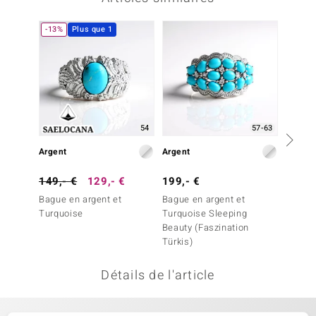
welo
-13%
Plus que 1
-35%
Gems
o Collection
va
54
57-63
Argent
Argent
Argent
tenier
149,- €
129,- €
199,- €
199,-
Bague en argent et
Bague en argent et
Bague 
Turquoise
Turquoise Sleeping
Turquo
Beauty (Faszination
Beauty
Türkis)
Türkis)
Détails de l'article
inerale