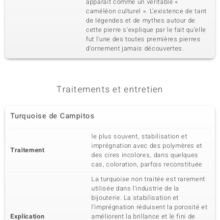
apparaît comme un véritable «
4ème pierre
caméléon culturel ». L'existence de tant
de légendes et de mythes autour de
Dénomination exacte
Quantité et taille
Turquoise de Campitos
2 à 2,5 mm
cette pierre s'explique par le fait qu'elle
fut l'une des toutes premières pierres
Poids total en carat
Taille de la pierre
d'ornement jamais découvertes.
0,117 ct
Cabochon rond
Sertissage
Origine
Serti griffe
Mexique
Traitements et entretien
5ème pierre
Turquoise de Campitos
Dénomination exacte
Quantité et taille
Zircon
40 à 1,1 mm
le plus souvent, stabilisation et
Poids total en carat
Taille de la pierre
imprégnation avec des polymères et
0,343 ct
Rond
Traitement
des cires incolores, dans quelques
Sertissage
Origine
cas, coloration, parfois reconstituée
Pavage
Tanzanie
La turquoise non traitée est rarement
utilisée dans l'industrie de la
bijouterie. La stabilisation et
l'imprégnation réduisent la porosité et
Explication
améliorent la brillance et le fini de