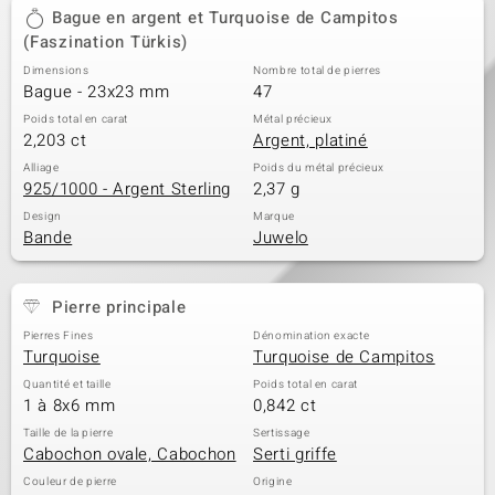
Bague en argent et Turquoise de Campitos
(Faszination Türkis)
Dimensions
Nombre total de pierres
Bague - 23x23 mm
47
Poids total en carat
Métal précieux
2,203 ct
Argent, platiné
Alliage
Poids du métal précieux
925/1000 - Argent Sterling
2,37 g
Design
Marque
Bande
Juwelo
Pierre principale
Pierres Fines
Dénomination exacte
Turquoise
Turquoise de Campitos
Quantité et taille
Poids total en carat
1 à 8x6 mm
0,842 ct
Taille de la pierre
Sertissage
Cabochon ovale, Cabochon
Serti griffe
Couleur de pierre
Origine