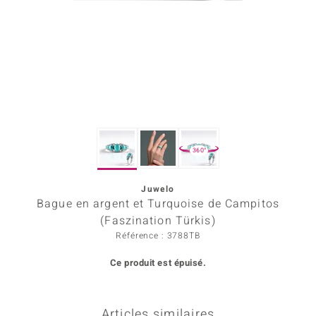
rince Designs
Chic
 in Berlin
nsell
360°
n Vogue
Juwelo
e in Italy
Bague en argent et Turquoise de Campitos
Show
(Faszination Türkis)
Référence : 3788TB
 Paraíso
Ce produit est épuisé.
Classics
emonti
Articles similaires