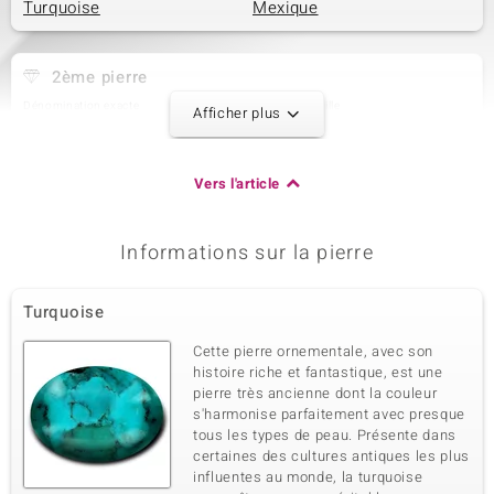
Turquoise
Mexique
2ème pierre
Dénomination exacte
Quantité et taille
Afficher plus
Turquoise de Campitos
2 à 5 mm
Poids total en carat
Taille de la pierre
0,689 ct
Cabochon rond
Vers l'article
Sertissage
Origine
Serti griffe
Mexique
Informations sur la pierre
3ème pierre
Turquoise
Dénomination exacte
Quantité et taille
Turquoise de Campitos
2 à 3 mm
Cette pierre ornementale, avec son
histoire riche et fantastique, est une
Poids total en carat
Taille de la pierre
0,212 ct
Cabochon rond
pierre très ancienne dont la couleur
s'harmonise parfaitement avec presque
Sertissage
Origine
tous les types de peau. Présente dans
Serti griffe
Mexique
certaines des cultures antiques les plus
influentes au monde, la turquoise