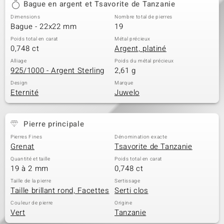
Bague en argent et Tsavorite de Tanzanie
Dimensions
Nombre total de pierres
Bague - 22x22 mm
19
Poids total en carat
Métal précieux
0,748 ct
Argent, platiné
Alliage
Poids du métal précieux
925/1000 - Argent Sterling
2,61 g
Design
Marque
Eternité
Juwelo
Pierre principale
Pierres Fines
Dénomination exacte
Grenat
Tsavorite de Tanzanie
Quantité et taille
Poids total en carat
19 à 2 mm
0,748 ct
Taille de la pierre
Sertissage
Taille brillant rond, Facettes
Serti clos
Couleur de pierre
Origine
Vert
Tanzanie