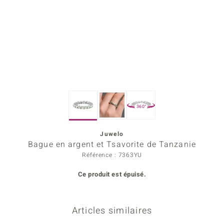
Prince Designs
Chic
d in Berlin
insell
360°
n Vogue
Juwelo
e in Italy
Bague en argent et Tsavorite de Tanzanie
 Show
Référence : 7363YU
Ce produit est épuisé.
o Paraíso
Classics
Articles similaires
remonti