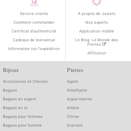
Service clients
A propos de Juwelo
Comment commander
Nos experts
Certificat d'authenticité
Application mobile
Cadeaux de bienvenue
Le Blog: Le Monde des
Pierres
Information sur l'expédition
Affiliation
Bijoux
Pierres
Accessoires et Chaines
Agate
Bagues
Amethyste
Bagues en argent
Aigue-marine
Bagues en or
Ambre
Bagues pour femmes
Citrine
Bagues pour homme
Diamant