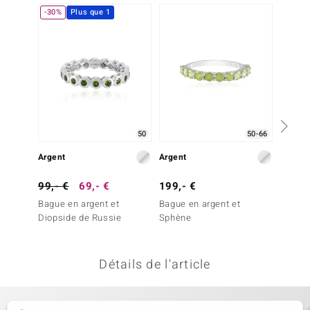
-30%
Plus que 1
-30%
uwelo
 Gems
no Collection
va
o
50
50-66
Argent
Argent
Argent
otenier
99,- €
69,- €
199,- €
99,- 
Bague en argent et
Bague en argent et
Bague 
Diopside de Russie
Sphène
Kyanit
Détails de l'article
Minerale