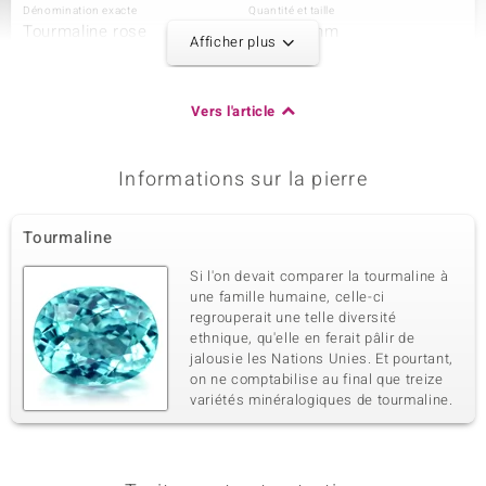
Dénomination exacte
Quantité et taille
Tourmaline rose
2 à 5x3 mm
Afficher plus
Poids total en carat
Taille de la pierre
0,406 ct
Poire
Sertissage
Origine
Vers l'article
Serti griffe
Madagascar
Informations sur la pierre
3ème pierre
Dénomination exacte
Quantité et taille
Tourmaline
Tourmaline jaune
1 à 5x3 mm
Poids total en carat
Taille de la pierre
Si l'on devait comparer la tourmaline à
0,203 ct
Poire
une famille humaine, celle-ci
regrouperait une telle diversité
Sertissage
Origine
Serti griffe
ethnique, qu'elle en ferait pâlir de
Madagascar
jalousie les Nations Unies. Et pourtant,
on ne comptabilise au final que treize
variétés minéralogiques de tourmaline.
4ème pierre
Dénomination exacte
Quantité et taille
Zircon
52 à 1,1 mm
Poids total en carat
Taille de la pierre