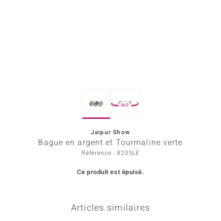
Prince Designs
Chic
d in Berlin
insell
360°
n Vogue
Jaipur Show
e in Italy
Bague en argent et Tourmaline verte
 Show
Référence : 8205LE
Ce produit est épuisé.
o Paraíso
Classics
Articles similaires
remonti