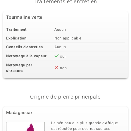
Traitements et entretien
0,497 ct
Rond
Sertissage
Origine
Tourmaline verte
Pavage
Cambodge
Traitement
Aucun
Explication
Non applicable
Conseils d'entretien
Aucun
Nettoyage à la vapeur
oui
Nettoyage par
non
ultrasons
Origine de pierre principale
Madagascar
La péninsule la plus grande d'Afrique
est réputée pour ses ressources