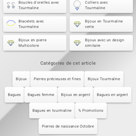
Boucles d'oreilles avec
Colliers avec
Tourmaline
Tourmaline
Bracelets avec
Bijoux en Tourmaline
Tourmaline
verte
Bijoux en pierre
Bijoux avec un design
Multicolore
similaire
Catégories de cet article
Bijoux
Pierres précieuses et fines
Bijoux Tourmaline
Bagues
Bagues femme
Bijoux en argent
Bagues en argent
Bagues en tourmaline
% Promotions
Pierres de naissance Octobre