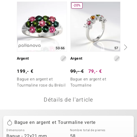
-20%
uwelo
 Gems
no Collection
va
50-66
57
o
Argent
Argent
Argent
otenier
199,- €
99,- €
79,- €
99,- 
Bague en argent et
Bague en argent et
Penden
Tourmaline rose du Brésil
Tourmaline
Tourma
Détails de l'article
Minerale
Bague en argent et Tourmaline verte
Dimensions
Nombre total de pierres
Bague - 22x21 mm
58