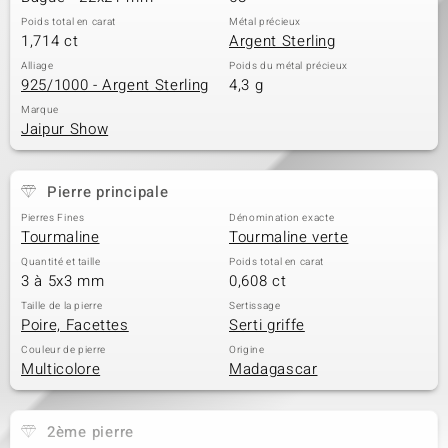
Poids total en carat
Métal précieux
1,714 ct
Argent Sterling
Alliage
Poids du métal précieux
925/1000 - Argent Sterling
4,3 g
Marque
Jaipur Show
Pierre principale
Pierres Fines
Dénomination exacte
Tourmaline
Tourmaline verte
Quantité et taille
Poids total en carat
3 à 5x3 mm
0,608 ct
Taille de la pierre
Sertissage
Poire, Facettes
Serti griffe
Couleur de pierre
Origine
Multicolore
Madagascar
2ème pierre