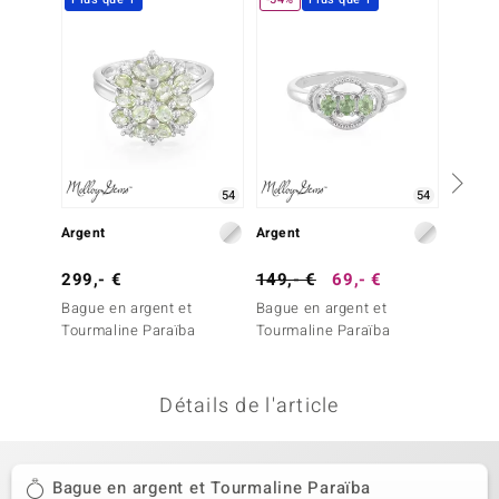
uwelo
 Gems
no Collection
va
54
54
o
Argent
Argent
Or
otenier
299,- €
149,- €
69,- €
2 999
Bague en argent et
Bague en argent et
Bague 
Tourmaline Paraïba
Tourmaline Paraïba
verte d
Détails de l'article
Minerale
Bague en argent et Tourmaline Paraïba