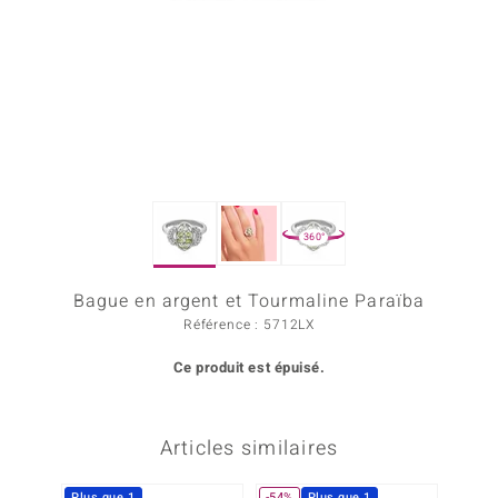
Prince Designs
Chic
d in Berlin
insell
360°
n Vogue
Bague en argent et Tourmaline Paraïba
e in Italy
Référence : 5712LX
 Show
Ce produit est épuisé.
o Paraíso
Classics
Articles similaires
remonti
Plus que 1
-54%
Plus que 1
-33%