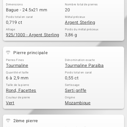
Dimensions
Nombre total de pierres
Bague - 24.5x21 mm
20
Poids total en carat
Métal précieux
0,719 ct
Argent Sterling
Alliage
Poids du métal précieux
925/1000 - Argent Sterling
3,86 g
Pierre principale
Pierres Fines
Dénomination exacte
Tourmaline
Tourmaline Paraïba
Quantité et taille
Poids total en carat
6 à 2,9 mm
0,55 ct
Taille de la pierre
Sertissage
Rond, Facettes
Serti griffe
Couleur de pierre
Origine
Vert
Mozambique
2ème pierre