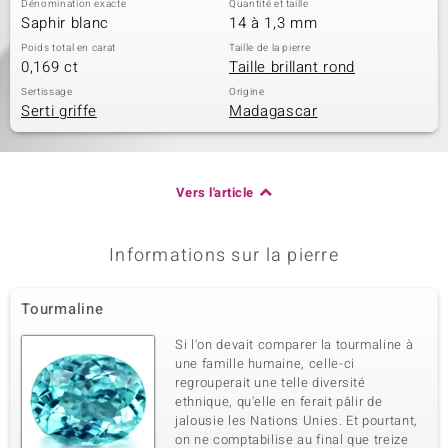
Dénomination exacte
Quantité et taille
Saphir blanc
14 à 1,3 mm
Poids total en carat
Taille de la pierre
0,169 ct
Taille brillant rond
Sertissage
Origine
Serti griffe
Madagascar
Vers l'article
Informations sur la pierre
Tourmaline
Si l'on devait comparer la tourmaline à
une famille humaine, celle-ci
regrouperait une telle diversité
ethnique, qu'elle en ferait pâlir de
jalousie les Nations Unies. Et pourtant,
on ne comptabilise au final que treize