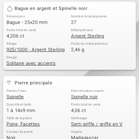
Bague en argent et Spinelle noir
Dimensions
Nombre total de pierres
Bague - 25x20 mm
27
Poids total en carat
Métal précieux
4,206 ct
Argent Sterling
Alliage
Poids du métal précieux
925/1000 - Argent Sterling
2,46 g
Design
Solitaire avec accents
Pierre principale
Pierres Fines
Dénomination exacte
Spinelle
Spinelle noir
Quantité et taille
Poids total en carat
1 à 14x9 mm
4,06 ct
Taille de la pierre
Sertissage
Poire, Facettes
Serti griffe / griffe en V
Couleur de pierre
Origine
Noir
Madagascar