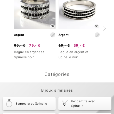
50
50
Argent
Argent
Argent
99,- €
79,- €
69,- €
59,- €
39,- 
Bague en argent et
Bague en argent et
Bague 
Spinelle noir
Spinelle noir
Obsidi
Neige
Catégories
Bijoux similaires
Pendentifs avec
Bagues avec Spinelle
Spinelle