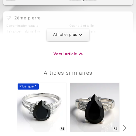
2ème pierre
Dénomination exacte
Quantité et taille
Topaze blanche
14 à 1,1 mm
Afficher plus
Poids total en carat
Taille de la pierre
0,099 ct
Taille brillant rond
Sertissage
Origine
Vers l'article
Pavage
Brésil
Articles similaires
3ème pierre
Dénomination exacte
Quantité et taille
Plus que 1
-25%
Topaze blanche
12 à 0,9 mm
Poids total en carat
Taille de la pierre
0,047 ct
Taille brillant rond
Sertissage
Origine
Pavage
Brésil
54
54