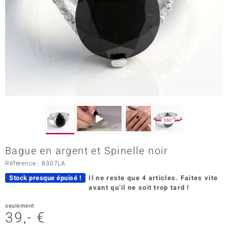
Prince Designs
Chic
d in Berlin
insell
n Vogue
360°
e in Italy
Bague en argent et Spinelle noir
 Show
Référence : 8307LA
Stock presque épuisé !
Il ne reste que 4 articles.
Faites vite
o Paraíso
avant qu’il ne soit trop tard !
Classics
seulement
39,- €
remonti