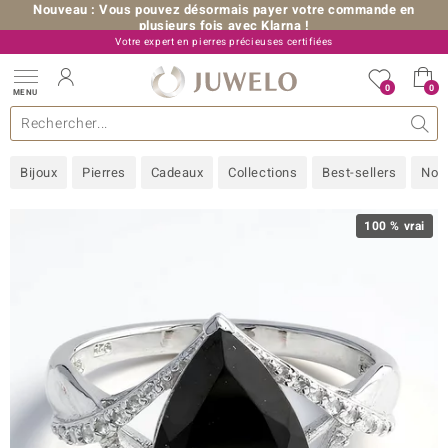
Nouveau : Vous pouvez désormais payer votre commande en
plusieurs fois avec Klarna !
Votre expert en pierres précieuses certifiées
+33 (0) 176 54 10 36
0
0
MENU
les collections
e bijoux
erres précieuses
s de A à Z
Ventes-flash
Design
Généralités
Pierres préférées
Métal Précieux
Bon à savoir
Juwelo
Pierres précieuses par couleur
Taille de bague
Nos conseils
old
Bijoux
Pierres
Cadeaux
Collections
Best-sellers
Nou
NI
 with Love
100 % vrai
Nature
rong
ors Edition
ana