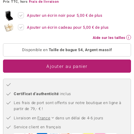
Prix TTC, hors
Frais de livraison
uwelo
Ajouter un écrin noir pour
5,00 €
de plus
 Gems
Ajouter un écrin cadeau pour
5,00 €
de plus
no Collection
Aide sur les tailles
va
Disponible en
Taille de bague 54, Argent massif
o
Ajouter au panier
otenier
Certificat d’authenticité
inclus
Les frais de port sont offerts sur notre boutique en ligne à
partir de 79,- € !
Livraison en
France
dans un délai de 4-6 jours
Minerale
Service client en français