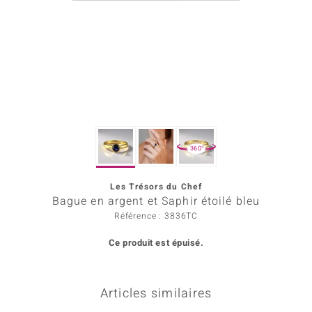
Prince Designs
Chic
d in Berlin
insell
360°
n Vogue
Les Trésors du Chef
e in Italy
Bague en argent et Saphir étoilé bleu
 Show
Référence : 3836TC
Ce produit est épuisé.
o Paraíso
Classics
Articles similaires
remonti