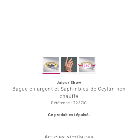
Prince Designs
Chic
d in Berlin
insell
360°
n Vogue
Jaipur Show
e in Italy
Bague en argent et Saphir bleu de Ceylan non
 Show
chauffé
Référence : 7237IG
o Paraíso
Ce produit est épuisé.
Classics
remonti
Articles similaires