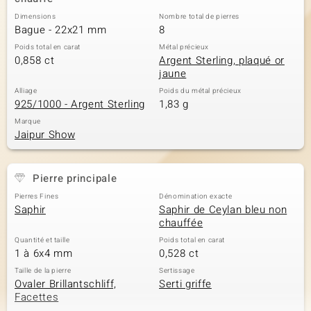
Dimensions
Nombre total de pierres
Bague - 22x21 mm
8
Poids total en carat
Métal précieux
0,858 ct
Argent Sterling, plaqué or
jaune
Alliage
Poids du métal précieux
925/1000 - Argent Sterling
1,83 g
Marque
Jaipur Show
Pierre principale
Pierres Fines
Dénomination exacte
Saphir
Saphir de Ceylan bleu non
chauffée
Quantité et taille
Poids total en carat
1 à 6x4 mm
0,528 ct
Taille de la pierre
Sertissage
Ovaler Brillantschliff,
Serti griffe
Facettes