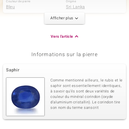
Couleur de pierre
Origine
Bleu
Sri Lanka
Afficher plus
2ème pierre
Dénomination exacte
Quantité et taille
Vers l'article
Saphir de Ceylan bleu non
1 à 4,8x3,8 mm
chauffée
Poids total en carat
Taille de la pierre
Informations sur la pierre
0,289 ct
Goutte taille ancienne
Sertissage
Origine
Serti griffe
Sri Lanka
Saphir
Comme mentionné ailleurs, le rubis et le
saphir sont essentiellement identiques,
3ème pierre
à savoir qu'ils sont deux variétés de
Dénomination exacte
Quantité et taille
couleur du minéral corindon (oxyde
Zircon
6 à 1 mm
d'aluminium cristallin). Le corindon tire
son nom du terme sanscrit
Poids total en carat
Taille de la pierre
0,041 ct
Rond
Sertissage
Origine
Serti griffe
Cambodge