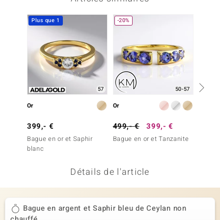
uwelo
Plus que 1
-20%
Plus q
 Gems
no Collection
va
57
50-57
o
Or
Or
Or
otenier
399,- €
499,- €
399,- €
1 499
Bague en or et Saphir
Bague en or et Tanzanite
Bague 
blanc
AAA (d
Détails de l'article
Minerale
Bague en argent et Saphir bleu de Ceylan non
chauffé