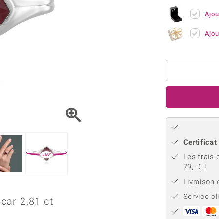
Kyanite
Labrado
tion
C
TPC
Ajou
Onyx
Péridot
urelles
C
Vitale Minerale
Sphène
Spinell
Ajou
Tourmaline
Zircon
e
Bleu
Vert
Certificat
360°
Les frais 
79,- € !
Livraison
Service cl
car 2,81 ct