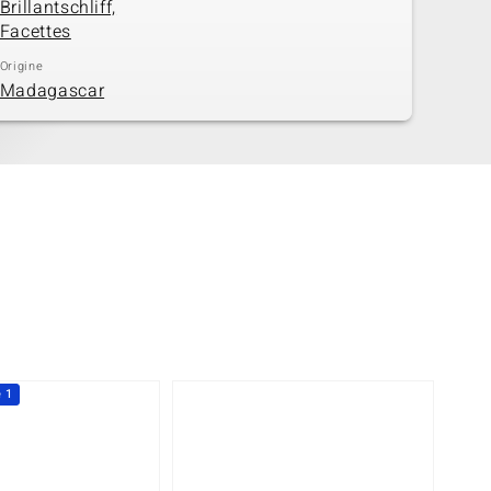
Brillantschliff,
Facettes
Origine
Madagascar
e 1
-20%