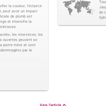
Tour
fier la couleur, l'éclaircir
Jasp
é, peut avoir un impact
de L
ilicate de plomb est
Sphè
ge et intensifie la
 précieuse.
vités, les interstices, les
es ouvertes peuvent se
la pierre mère et sont
endommagées par la
Vers l'article