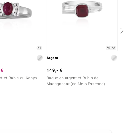
57
50-63
Argent
Argent
 €
149,- €
49,- 
t et Rubis du Kenya
Bague en argent et Rubis de
Bague 
Madagascar (de Melo Essence)
Mozam