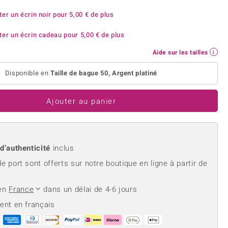
rite
Lapis Lazuli
reation
Nouveau
ter un écrin noir pour
5,00 €
de plus
Perle
hoisir la taille de votre bague
e
Tanzanite
ter un écrin cadeau pour
5,00 €
de plus
Aide sur les tailles
Disponible en
Taille de bague 50, Argent platiné
Jaune
Ajouter au panier
 d’authenticité
inclus
de port sont offerts sur notre boutique en ligne à partir de
 en
France
dans un délai de 4-6 jours
ient en français