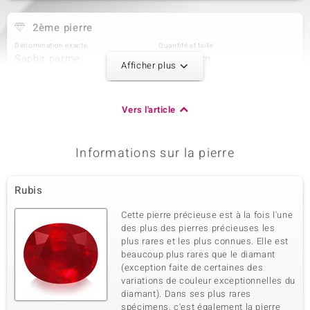
2ème pierre
Dénomination exacte
Quantité et taille
Saphir parme
12 à 2 mm
Afficher plus
Poids total en carat
Taille de la pierre
0,36 ct
Rond
Sertissage
Origine
Vers l'article
Pavage
Madagascar
Informations sur la pierre
3ème pierre
Dénomination exacte
Quantité et taille
Rubis
Marcassite
18 à 1,2 mm
Poids total en carat
Taille de la pierre
Cette pierre précieuse est à la fois l'une
0,18 ct
Rond
des plus des pierres précieuses les
plus rares et les plus connues. Elle est
Sertissage
Origine
Pavage
beaucoup plus rares que le diamant
Rumänien
(exception faite de certaines des
variations de couleur exceptionnelles du
diamant). Dans ses plus rares
spécimens, c'est également la pierre