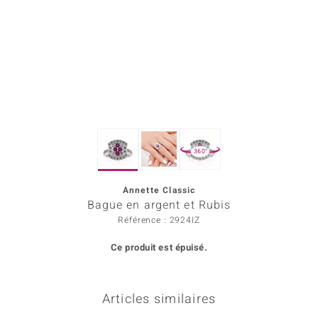
Prince Designs
Chic
d in Berlin
insell
360°
n Vogue
Annette Classic
e in Italy
Bague en argent et Rubis
 Show
Référence : 2924IZ
Ce produit est épuisé.
o Paraíso
Classics
Articles similaires
remonti