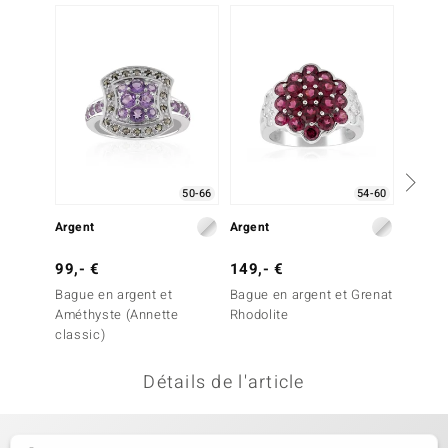
uwelo
 Gems
no Collection
va
o
50-66
54-60
Argent
Argent
Argent
otenier
99,- €
149,- €
99,- 
Bague en argent et
Bague en argent et Grenat
Bague 
Améthyste (Annette
Rhodolite
Améthy
classic)
classi
Détails de l'article
Minerale