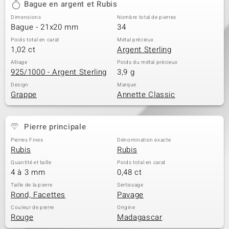
Bague en argent et Rubis
Dimensions
Nombre total de pierres
Bague - 21x20 mm
34
Poids total en carat
Métal précieux
1,02 ct
Argent Sterling
Alliage
Poids du métal précieux
925/1000 - Argent Sterling
3,9 g
Design
Marque
Grappe
Annette Classic
Pierre principale
Pierres Fines
Dénomination exacte
Rubis
Rubis
Quantité et taille
Poids total en carat
4 à 3 mm
0,48 ct
Taille de la pierre
Sertissage
Rond, Facettes
Pavage
Couleur de pierre
Origine
Rouge
Madagascar