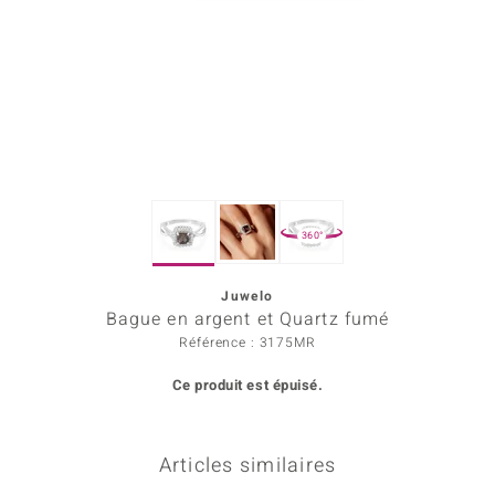
Prince Designs
Chic
d in Berlin
insell
360°
n Vogue
Juwelo
e in Italy
Bague en argent et Quartz fumé
 Show
Référence : 3175MR
Ce produit est épuisé.
o Paraíso
Classics
Articles similaires
remonti