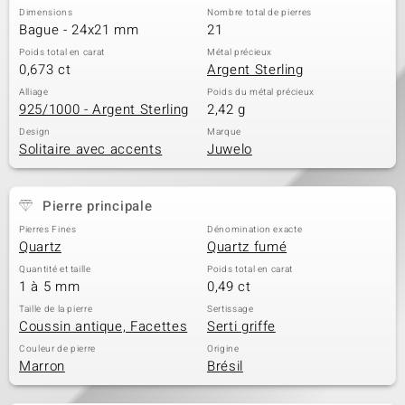
Dimensions
Nombre total de pierres
Bague - 24x21 mm
21
Poids total en carat
Métal précieux
0,673 ct
Argent Sterling
Alliage
Poids du métal précieux
925/1000 - Argent Sterling
2,42 g
Design
Marque
Solitaire avec accents
Juwelo
Pierre principale
Pierres Fines
Dénomination exacte
Quartz
Quartz fumé
Quantité et taille
Poids total en carat
1 à 5 mm
0,49 ct
Taille de la pierre
Sertissage
Coussin antique, Facettes
Serti griffe
Couleur de pierre
Origine
Marron
Brésil