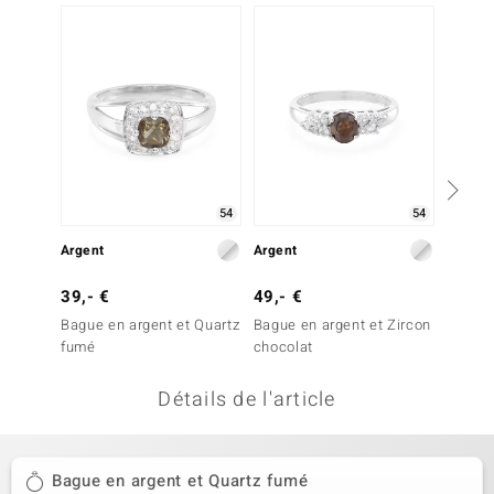
-20%
uwelo
 Gems
no Collection
va
o
54
54
Argent
Argent
Argent
otenier
39,- €
49,- €
99,- 
Bague en argent et Quartz
Bague en argent et Zircon
Bague 
fumé
chocolat
cannel
Détails de l'article
Minerale
Bague en argent et Quartz fumé