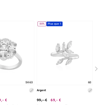
-30%
Plus que 1
54-63
60
Argent
Argent
,- €
99,- €
69,- €
69,- 