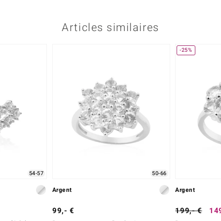
Articles similaires
-25%
54-57
50-66
Argent
Argent
99,- €
199,- €
149