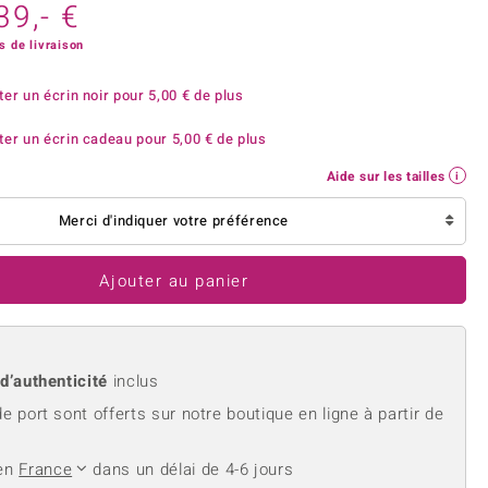
rite
Lapis Lazuli
39,- €
reation
Nouveau
Perle
hoisir la taille de votre bague
s de livraison
e
Tanzanite
ter un écrin noir pour
5,00 €
de plus
ter un écrin cadeau pour
5,00 €
de plus
Aide sur les tailles
Jaune
Merci d'indiquer votre préférence
Ajouter au panier
 d’authenticité
inclus
de port sont offerts sur notre boutique en ligne à partir de
 en
France
dans un délai de 4-6 jours