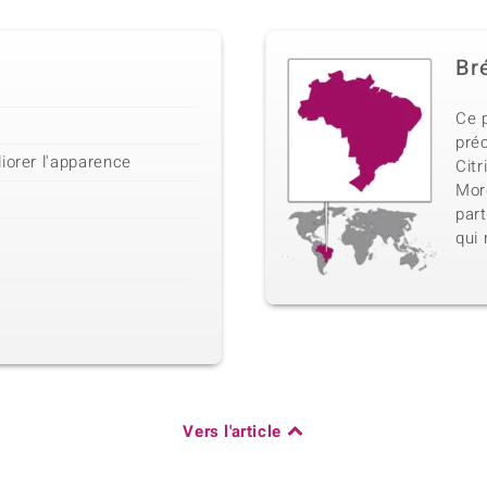
Bré
Ce p
préc
iorer l'apparence
Citr
Morg
part
qui
Vers l'article