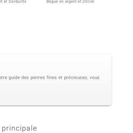
t et Danburite
Bague en argent et Zircon
Bague 
otre guide des pierres fines et précieuses, vous
 principale