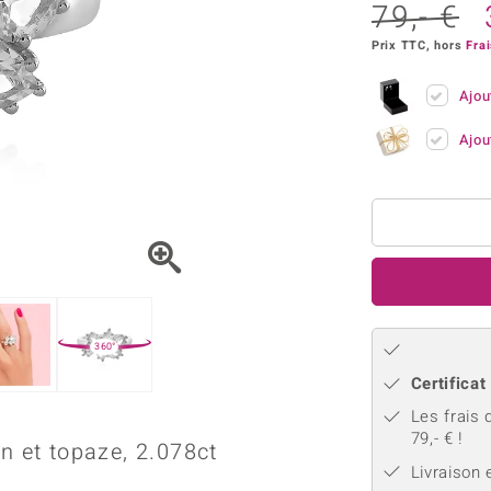
Kyanite
Labrado
79,- €
tion
C
TPC
Onyx
Péridot
urelles
C
Prix TTC, hors
Frai
Vitale Minerale
Sphène
Spinell
Ajou
Tourmaline
Zircon
Ajou
e
Bleu
Vert
360°
Certificat
Les frais 
79,- € !
n et topaze, 2.078ct
Livraison