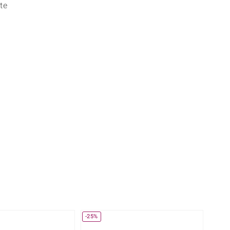
rite
Lapis Lazuli
te
reation
Nouveau
Perle
hoisir la taille de votre bague
e
Tanzanite
Jaune
-25%