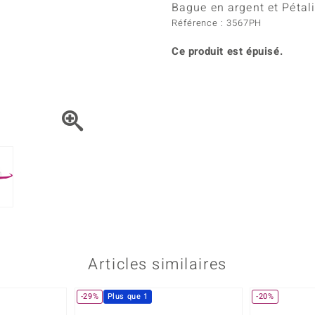
Kyanite
Labrado
Bague en argent et Pétali
tion
C
TPC
Onyx
Péridot
Référence : 3567PH
urelles
C
Vitale Minerale
Sphène
Spinell
Ce produit est épuisé.
Tourmaline
Zircon
e
Bleu
Vert
Articles similaires
-29%
Plus que 1
-20%