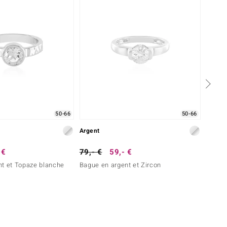
50-66
50-66
Argent
Argent
 €
79,- €
59,- €
39,- 
nt et Topaze blanche
Bague en argent et Zircon
Bague 