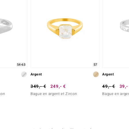
54-63
57
Argent
Argent
349,- €
249,- €
49,- €
39,-
con
Bague en argent et Zircon
Bague en arge