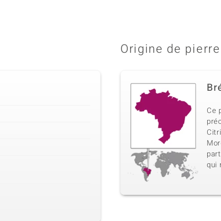
Origine de pierre
Bré
Ce p
préc
Citr
Morg
part
qui