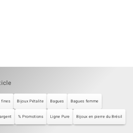
ticle
 fines
Bijoux Pétalite
Bagues
Bagues femme
argent
% Promotions
Ligne Pure
Bijoux en pierre du Brésil