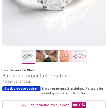
Prince Designs
Chic
d in Berlin
insell
n Vogue
360°
e in Italy
Les Trésors du Chef
Bague en argent et Pétalite
 Show
Référence : 2792XK
o Paraíso
Stock presque épuisé !
Il ne reste que 2 articles.
Faites vite
avant qu’il ne soit trop tard !
Classics
remonti
20,- €
de réduction avec le code:
NUIT