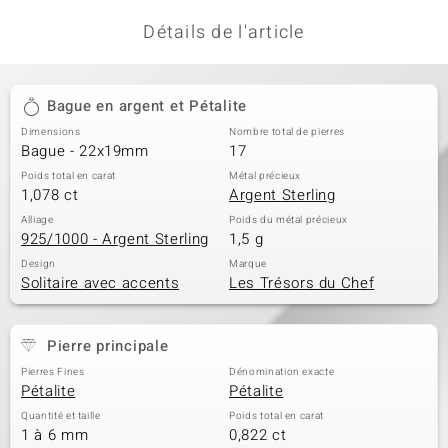
Détails de l'article
Bague en argent et Pétalite
Dimensions
Nombre total de pierres
Bague - 22x19mm
17
Poids total en carat
Métal précieux
1,078 ct
Argent Sterling
Alliage
Poids du métal précieux
925/1000 - Argent Sterling
1,5 g
Design
Marque
Solitaire avec accents
Les Trésors du Chef
Pierre principale
Pierres Fines
Dénomination exacte
Pétalite
Pétalite
Quantité et taille
Poids total en carat
1 à 6 mm
0,822 ct