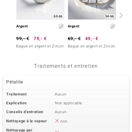
Sertissage
Origine
Pavage
Cambodge
63-66
54-66
Argent
Argent
Argent
99,- €
79,- €
69,- €
49,- €
99,- 
Bague en argent et Zircon
Bague en argent et Zircon
Bague 
Traitements et entretien
Pétalite
Traitement
Aucun
Explication
Non applicable
Conseils d'entretien
Aucun
Nettoyage à la vapeur
non
Nettoyage par