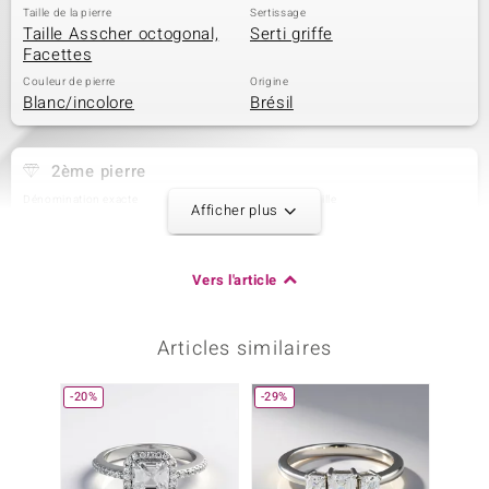
Taille de la pierre
Sertissage
Taille Asscher octogonal,
Serti griffe
Facettes
Couleur de pierre
Origine
Blanc/incolore
Brésil
2ème pierre
Dénomination exacte
Quantité et taille
Afficher plus
Zircon
4 à 1,5 mm
Poids total en carat
Taille de la pierre
0,083 ct
Rond
Vers l'article
Sertissage
Origine
Pavage
Cambodge
Articles similaires
3ème pierre
-20%
-29%
Dénomination exacte
Quantité et taille
Zircon
12 à 1,3 mm
Poids total en carat
Taille de la pierre
0,173 ct
Rond