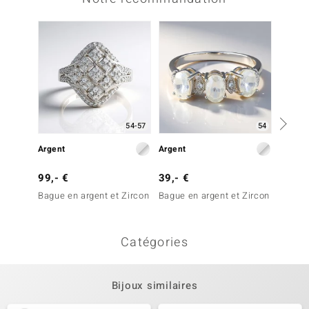
54-57
54
Argent
Argent
Argent
99,- €
39,- €
69,- 
Bague en argent et Zircon
Bague en argent et Zircon
Bague 
Catégories
Bijoux similaires