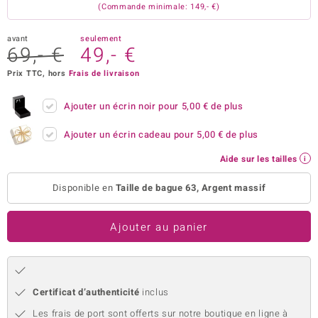
(Commande minimale: 149,- €)
uwelo
avant
seulement
 Gems
69,- €
49,- €
Prix TTC, hors
Frais de livraison
no Collection
va
Ajouter un écrin noir pour
5,00 €
de plus
Ajouter un écrin cadeau pour
5,00 €
de plus
o
Aide sur les tailles
otenier
Disponible en
Taille de bague 63, Argent massif
Ajouter au panier
Minerale
Certificat d’authenticité
inclus
Les frais de port sont offerts sur notre boutique en ligne à