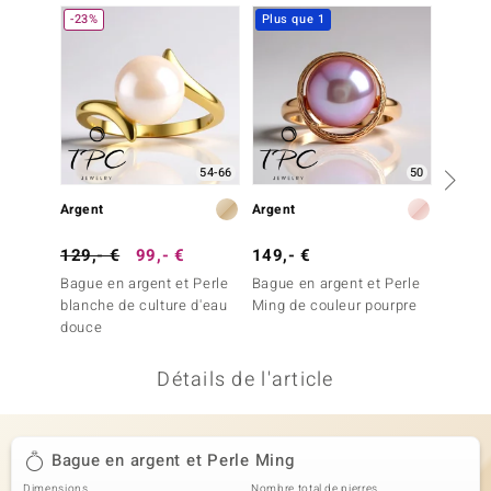
-23%
Plus que 1
-13%
uwelo
 Gems
no Collection
va
54-66
50
o
Argent
Argent
Argent
otenier
129,- €
99,- €
149,- €
149,-
Bague en argent et Perle
Bague en argent et Perle
Bague 
blanche de culture d'eau
Ming de couleur pourpre
Ming d
douce
Détails de l'article
Minerale
Bague en argent et Perle Ming
Dimensions
Nombre total de pierres