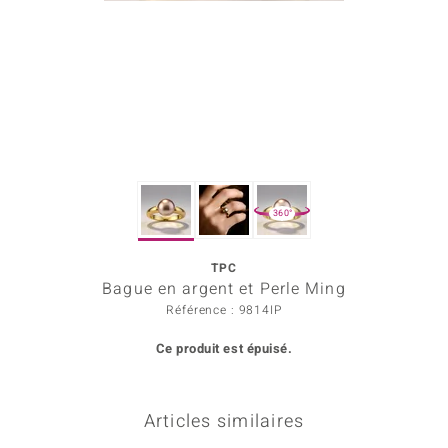
Prince Designs
Chic
d in Berlin
insell
360°
n Vogue
TPC
e in Italy
Bague en argent et Perle Ming
 Show
Référence : 9814IP
Ce produit est épuisé.
o Paraíso
Classics
Articles similaires
remonti