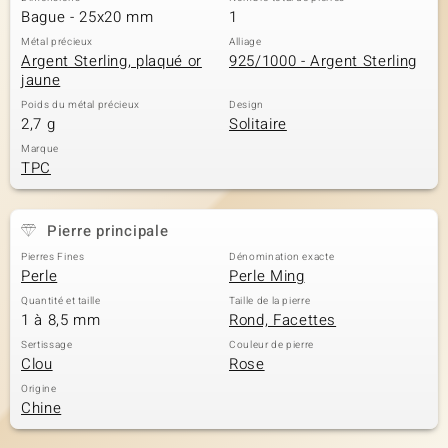
Bague - 25x20 mm
1
Métal précieux
Alliage
Argent Sterling, plaqué or
925/1000 - Argent Sterling
jaune
Poids du métal précieux
Design
2,7 g
Solitaire
Marque
TPC
Pierre principale
Pierres Fines
Dénomination exacte
Perle
Perle Ming
Quantité et taille
Taille de la pierre
1 à 8,5 mm
Rond, Facettes
Sertissage
Couleur de pierre
Clou
Rose
Origine
Chine