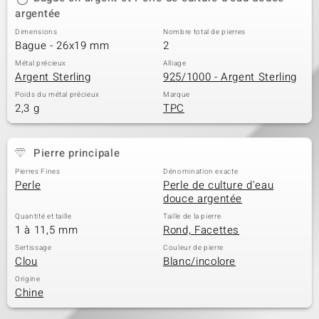
argentée
Dimensions
Nombre total de pierres
Bague - 26x19 mm
2
Métal précieux
Alliage
Argent Sterling
925/1000 - Argent Sterling
Poids du métal précieux
Marque
2,3 g
TPC
Pierre principale
Pierres Fines
Dénomination exacte
Perle
Perle de culture d'eau
douce argentée
Quantité et taille
Taille de la pierre
1 à 11,5 mm
Rond, Facettes
Sertissage
Couleur de pierre
Clou
Blanc/incolore
Origine
Chine