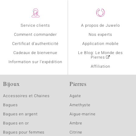
Service clients
A propos de Juwelo
Comment commander
Nos experts
Certificat d'authenticité
Application mobile
Cadeaux de bienvenue
Le Blog: Le Monde des
Pierres
Information sur l'expédition
Affiliation
Bijoux
Pierres
Accessoires et Chaines
Agate
Bagues
Amethyste
Bagues en argent
Aigue-marine
Bagues en or
Ambre
Bagues pour femmes
Citrine