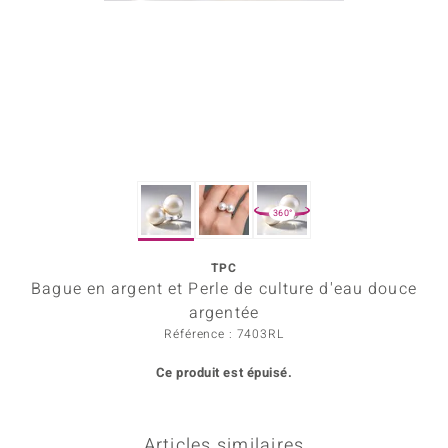
Prince Designs
Chic
d in Berlin
insell
360°
n Vogue
TPC
e in Italy
Bague en argent et Perle de culture d'eau douce
 Show
argentée
Référence : 7403RL
o Paraíso
Ce produit est épuisé.
Classics
remonti
Articles similaires