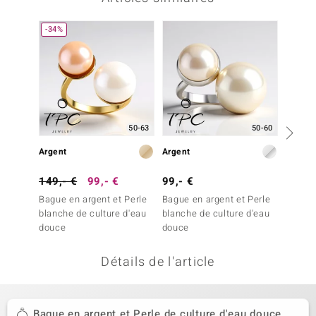
uwelo
-34%
-23%
 Gems
no Collection
va
50-63
50-60
o
Argent
Argent
Argent
otenier
149,- €
99,- €
99,- €
129,-
Bague en argent et Perle
Bague en argent et Perle
Bague 
blanche de culture d'eau
blanche de culture d'eau
blanch
douce
douce
douce
Détails de l'article
Minerale
Bague en argent et Perle de culture d'eau douce