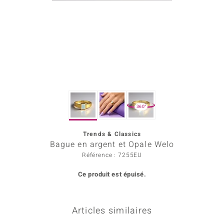
Prince Designs
Chic
d in Berlin
insell
360°
n Vogue
Trends & Classics
e in Italy
Bague en argent et Opale Welo
 Show
Référence : 7255EU
Ce produit est épuisé.
o Paraíso
Classics
Articles similaires
remonti