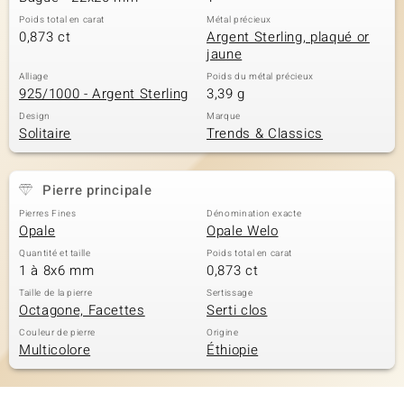
Poids total en carat
Métal précieux
0,873 ct
Argent Sterling, plaqué or
jaune
Alliage
Poids du métal précieux
925/1000 - Argent Sterling
3,39 g
Design
Marque
Solitaire
Trends & Classics
Pierre principale
Pierres Fines
Dénomination exacte
Opale
Opale Welo
Quantité et taille
Poids total en carat
1 à 8x6 mm
0,873 ct
Taille de la pierre
Sertissage
Octagone, Facettes
Serti clos
Couleur de pierre
Origine
Multicolore
Éthiopie