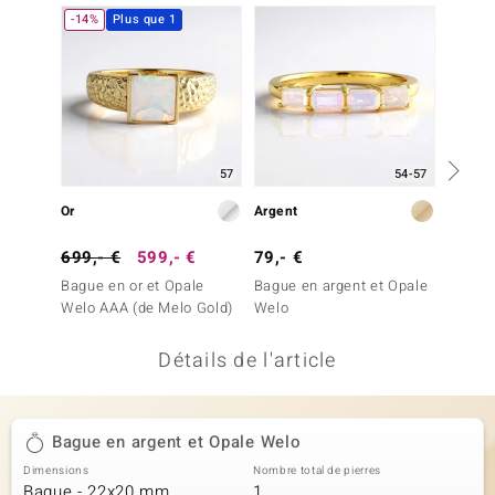
-14%
Plus que 1
uwelo
 Gems
no Collection
va
57
54-57
o
Or
Argent
Argent
otenier
699,- €
599,- €
79,- €
129,-
Bague en or et Opale
Bague en argent et Opale
Bague 
Welo AAA (de Melo Gold)
Welo
Welo A
Détails de l'article
Minerale
Bague en argent et Opale Welo
Dimensions
Nombre total de pierres
Bague - 22x20 mm
1