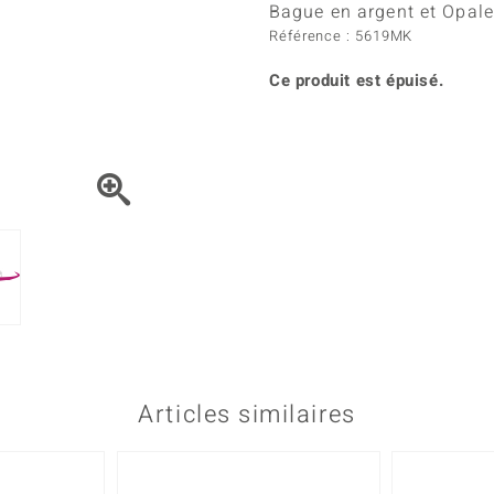
Kyanite
Labrado
Bague en argent et Opal
tion
C
TPC
Onyx
Péridot
Référence : 5619MK
urelles
C
Vitale Minerale
Sphène
Spinell
Ce produit est épuisé.
Tourmaline
Zircon
e
Bleu
Vert
Articles similaires