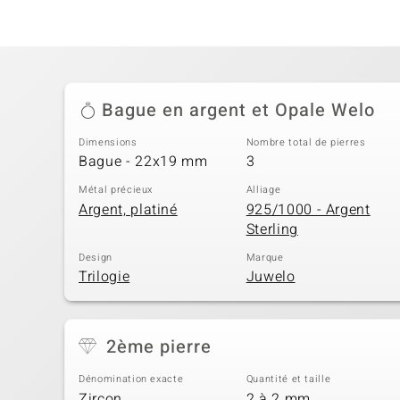
Bague en argent et Opale Welo
Dimensions
Nombre total de pierres
Bague - 22x19 mm
3
Métal précieux
Alliage
Argent, platiné
925/1000 - Argent
Sterling
Design
Marque
Trilogie
Juwelo
2ème pierre
Dénomination exacte
Quantité et taille
Zircon
2 à 2 mm