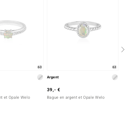
60
63
Argent
Argent
39,- €
99,- 
nt et Opale Welo
Bague en argent et Opale Welo
Bague 