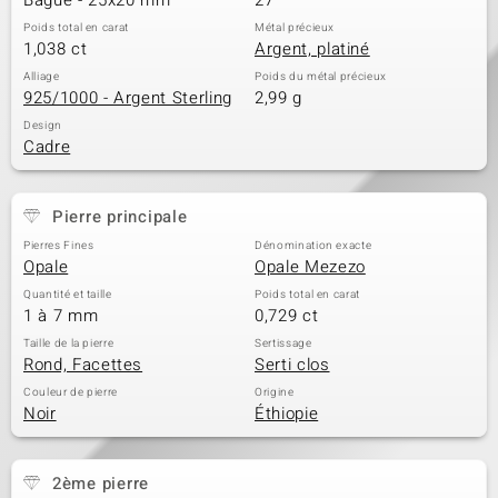
Poids total en carat
Métal précieux
1,038 ct
Argent, platiné
Alliage
Poids du métal précieux
925/1000 - Argent Sterling
2,99 g
Design
Cadre
Pierre principale
Pierres Fines
Dénomination exacte
Opale
Opale Mezezo
Quantité et taille
Poids total en carat
1 à 7 mm
0,729 ct
Taille de la pierre
Sertissage
Rond, Facettes
Serti clos
Couleur de pierre
Origine
Noir
Éthiopie
2ème pierre