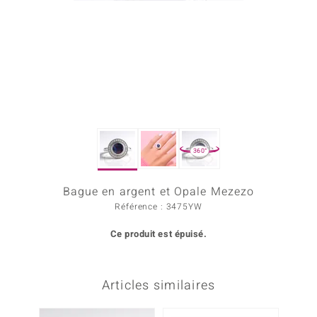
Prince Designs
Chic
d in Berlin
insell
360°
n Vogue
Bague en argent et Opale Mezezo
e in Italy
Référence : 3475YW
 Show
Ce produit est épuisé.
o Paraíso
Classics
Articles similaires
remonti
-29%