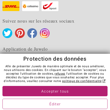
Suivez nous sur les réseaux sociaux
Application de Juwelo
Protection des données
Afin de présenter Juwelo de manière optimale et de nous améliorer,
nous utilisons des cookies. En cliquant sur le bouton "accepter", vous
acceptez l'utilisation de cookies,
refusez
l'utilisation de cookies ou
CGV
Protection des données
Cookies
décidez du type de cookies que vous souhaitez accepter. Pour plus
Mentions légales
Contact
Révocation du contrat
d'informations, veuillez consulter notre
politique de confidentialité
.
Visit our stores in other countries:
Accepter tous
Éditer
© Juwelo Deutschland GmbH (une société de elumeo SE)