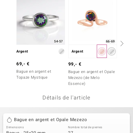
uwelo
 Gems
no Collection
66-69
54-57
va
Argent
Argent
Argent
o
69,- €
69,- 
99,- €
otenier
Bague en argent et
Bague 
Bague en argent et Opale
Topaze Mystique
Welo
Mezezo (de Melo
Essence)
Détails de l'article
Minerale
Bague en argent et Opale Mezezo
Dimensions
Nombre total de pierres
Bague - 25x20 mm
27