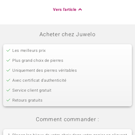
0,173 ct
Rond
Vers l'article
Sertissage
Origine
Serti griffe
Cambodge
Acheter chez Juwelo
Les meilleurs prix
Plus grand choix de pierres
Uniquement des pierres véritables
Avec certificat d’authenticité
Service client gratuit
Retours gratuits
Comment commander :