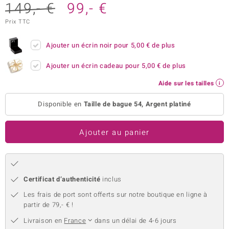
149,- €
99,- €
uwelo
Prix TTC
 Gems
Ajouter un écrin noir pour
5,00 €
de plus
no Collection
Ajouter un écrin cadeau pour
5,00 €
de plus
va
Aide sur les tailles
o
Disponible en
Taille de bague 54, Argent platiné
otenier
Ajouter au panier
Certificat d’authenticité
inclus
Les frais de port sont offerts sur notre boutique en ligne à
Minerale
partir de 79,- € !
Livraison en
France
dans un délai de 4-6 jours