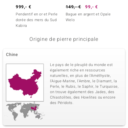
Dénomination exacte
Quantité et taille
Zircon
43 à 1,5 mm
999,- €
149,- €
99,- €
399,-
Poids total en carat
Taille de la pierre
Pendentif en or et Perle
Bague en argent et Opale
Bague 
0,98 ct
Rond
dorée des mers du Sud
Welo
d'Austr
Kabira
Sertissage
Origine
Serti griffe
Cambodge
Origine de pierre principale
5ème pierre
Chine
Dénomination exacte
Quantité et taille
Zircon
21 à 1,3 mm
Le pays de le pleuplé du monde est
Poids total en carat
Taille de la pierre
également riche en ressources
0,2 ct
Rond
naturelles, en plus de l'Améthyste,
l'Aigue-Marine, l'Ambre, le Diamant, la
Sertissage
Origine
Serti griffe
Perle, le Rubis, le Saphir, le Turquoise,
Cambodge
on trouve également des Jades, des
Chiastolites, des Howlites ou encore
des Péridots.
6ème pierre
Dénomination exacte
Quantité et taille
Zircon
26 à 1 mm
Poids total en carat
Taille de la pierre