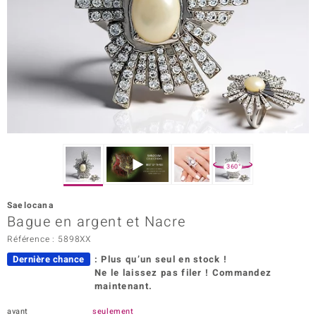
Prince Designs
Chic
d in Berlin
insell
n Vogue
360°
e in Italy
Saelocana
Bague en argent et Nacre
 Show
Référence : 5898XX
o Paraíso
Dernière chance
: Plus qu’un seul en stock !
Ne le laissez pas filer ! Commandez
Classics
maintenant.
remonti
avant
seulement