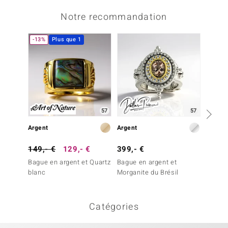
Notre recommandation
-13%
Plus que 1
-38%
57
57
Argent
Argent
Argent
149,- €
129,- €
399,- €
79,- 
Bague en argent et Quartz
Bague en argent et
Penden
blanc
Morganite du Brésil
Topaze
Catégories