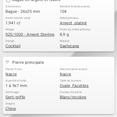
Dimensions
Nombre total de pierres
Bague - 26x25 mm
104
Poids total en carat
Métal précieux
1,941 ct
Argent, platiné
Alliage
Poids du métal précieux
925/1000 - Argent Sterling
8,9 g
Design
Marque
Cocktail
Saelocana
Pierre principale
Pierres Fines
Dénomination exacte
Nacre
Nacre
Quantité et taille
Taille de la pierre
1 à 9x7 mm
Ovale, Facettes
Sertissage
Couleur de pierre
Serti griffe
Blanc/incolore
Origine
Chine