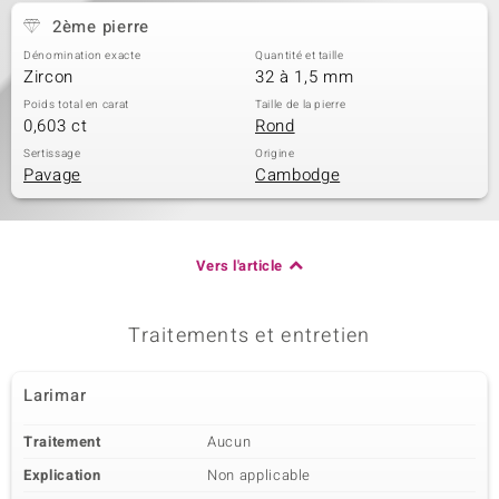
2ème pierre
Dénomination exacte
Quantité et taille
Zircon
32 à 1,5 mm
Poids total en carat
Taille de la pierre
0,603 ct
Rond
Sertissage
Origine
Pavage
Cambodge
Vers l'article
Traitements et entretien
Larimar
Traitement
Aucun
Explication
Non applicable