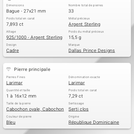
Dimensions
Nombre total de pierres
Bague - 27x21 mm
33
Poids total en carat
Métal précieux
7,893 ct
Argent Sterling
Alliage
Poids du métal précieux
925/1000 - Argent Sterling
15,5 g
Design
Marque
Cadre
Dallas Prince Designs
Pierre principale
Pierres Fines
Dénomination exacte
Larimar
Larimar
Quantité et taille
Poids total en carat
1 à 16x12 mm
7,29 ct
Taille de la pierre
Sertissage
Cabochon ovale, Cabochon
Serti clos
Couleur de pierre
Origine
Bleu
République Dominicaine