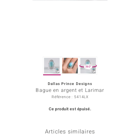
Prince Designs
Chic
d in Berlin
insell
360°
n Vogue
Dallas Prince Designs
e in Italy
Bague en argent et Larimar
 Show
Référence : 5414LX
Ce produit est épuisé.
o Paraíso
Classics
Articles similaires
remonti