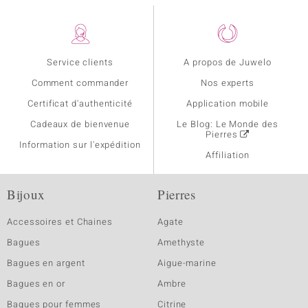
Service clients
A propos de Juwelo
Comment commander
Nos experts
Certificat d'authenticité
Application mobile
Cadeaux de bienvenue
Le Blog: Le Monde des
Pierres
Information sur l'expédition
Affiliation
Bijoux
Pierres
Accessoires et Chaines
Agate
Bagues
Amethyste
Bagues en argent
Aigue-marine
Bagues en or
Ambre
Bagues pour femmes
Citrine