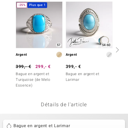
-25%
Plus que 1
-25%
uwelo
 Gems
no Collection
va
57
54-60
o
Argent
Argent
Argent
otenier
399,- €
299,- €
399,- €
199,-
Bague en argent et
Bague en argent et
Bague 
Turquoise (de Melo
Larimar
Amazon
Essence)
classi
Détails de l'article
Minerale
Bague en argent et Larimar