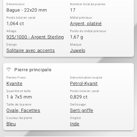
Dimensions
Nombre total de pierres
Bague - 22x20 mm
17
Poids total en carat
Métal précieux
1,064 ct
Argent, platiné
Alliage
Poids du métal précieux
925/1000 - Argent Sterling
1,67 g
Design
Marque
Solitaire avec accents
Juwelo
Pierre principale
Pierres Fines
Dénomination exacte
Kyanite
Petrol-Kyanit
Quantité et taille
Poids total en carat
1 à 7x5 mm
0,829 ct
Taille de la pierre
Sertissage
Ovale, Facettes
Serti griffe
Couleur de pierre
Origine
Bleu
Inde