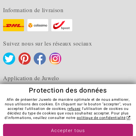
Information de livraison
Suivez nous sur les réseaux sociaux
Application de Juwelo
Protection des données
Afin de présenter Juwelo de manière optimale et de nous améliorer,
nous utilisons des cookies. En cliquant sur le bouton "accepter", vous
acceptez l'utilisation de cookies,
refusez
l'utilisation de cookies ou
CGV
Protection des données
Cookies
décidez du type de cookies que vous souhaitez accepter. Pour plus
Mentions légales
Contact
Révocation du contrat
d'informations, veuillez consulter notre
politique de confidentialité
.
Visit our stores in other countries:
Accepter tous