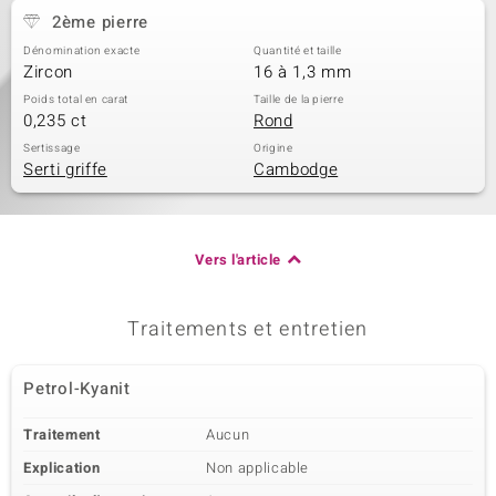
2ème pierre
Dénomination exacte
Quantité et taille
Zircon
16 à 1,3 mm
Poids total en carat
Taille de la pierre
0,235 ct
Rond
Sertissage
Origine
Serti griffe
Cambodge
Vers l'article
Traitements et entretien
Petrol-Kyanit
Traitement
Aucun
Explication
Non applicable