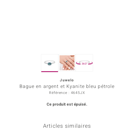
Prince Designs
Chic
d in Berlin
insell
360°
n Vogue
Juwelo
e in Italy
Bague en argent et Kyanite bleu pétrole
 Show
Référence : 4645JX
Ce produit est épuisé.
o Paraíso
Classics
Articles similaires
remonti