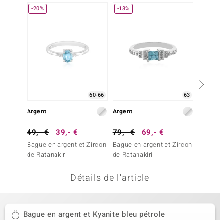
-20%
-13%
-29%
uwelo
 Gems
no Collection
va
o
60-66
63
Argent
Argent
Argent
otenier
49,- €
39,- €
79,- €
69,- €
69,- 
Bague en argent et Zircon
Bague en argent et Zircon
Bague 
de Ratanakiri
de Ratanakiri
Kyanite
Détails de l'article
Minerale
Bague en argent et Kyanite bleu pétrole