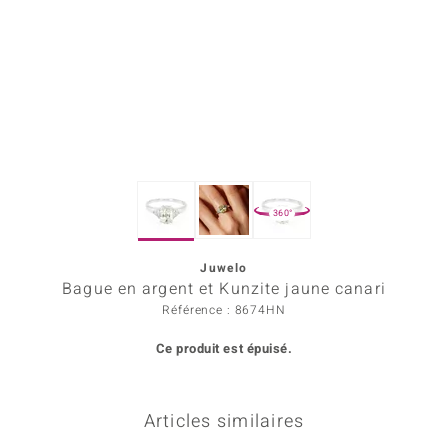
Prince Designs
Chic
d in Berlin
insell
360°
n Vogue
Juwelo
e in Italy
Bague en argent et Kunzite jaune canari
 Show
Référence : 8674HN
Ce produit est épuisé.
o Paraíso
Classics
Articles similaires
remonti