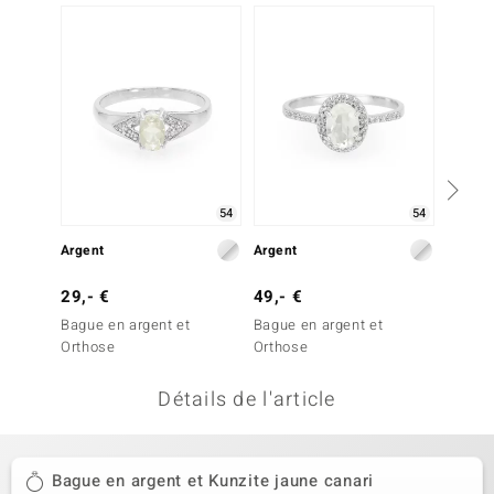
-43%
uwelo
 Gems
no Collection
va
o
54
54
Argent
Argent
Argent
otenier
29,- €
49,- €
69,- 
Bague en argent et
Bague en argent et
Bague 
Orthose
Orthose
Orthos
Détails de l'article
Minerale
Bague en argent et Kunzite jaune canari