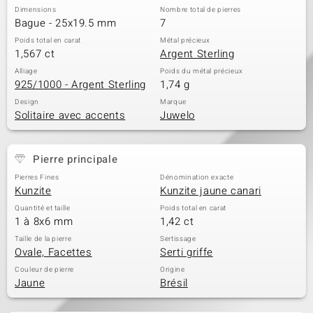
Dimensions
Nombre total de pierres
Bague - 25x19.5 mm
7
Poids total en carat
Métal précieux
1,567 ct
Argent Sterling
Alliage
Poids du métal précieux
925/1000 - Argent Sterling
1,74 g
Design
Marque
Solitaire avec accents
Juwelo
Pierre principale
Pierres Fines
Dénomination exacte
Kunzite
Kunzite jaune canari
Quantité et taille
Poids total en carat
1 à 8x6 mm
1,42 ct
Taille de la pierre
Sertissage
Ovale, Facettes
Serti griffe
Couleur de pierre
Origine
Jaune
Brésil