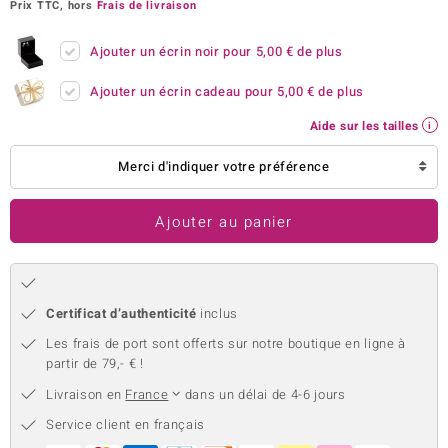
Prix TTC, hors
Frais de livraison
uwelo
Ajouter un écrin noir pour
5,00 €
de plus
 Gems
Ajouter un écrin cadeau pour
5,00 €
de plus
no Collection
Aide sur les tailles
va
Merci d'indiquer votre préférence
o
Ajouter au panier
otenier
Certificat d’authenticité
inclus
Les frais de port sont offerts sur notre boutique en ligne à
partir de 79,- € !
Livraison en
France
dans un délai de 4-6 jours
Minerale
Service client en français