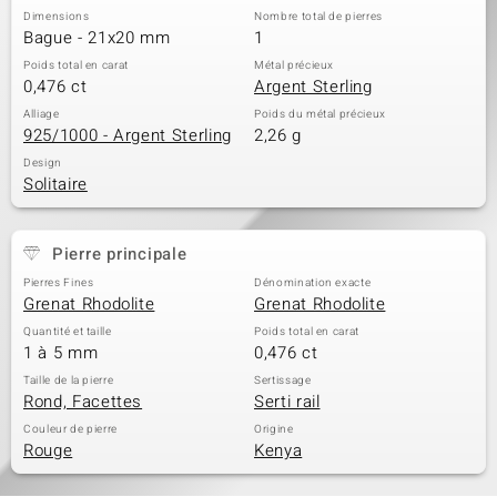
Dimensions
Nombre total de pierres
Bague - 21x20 mm
1
Poids total en carat
Métal précieux
0,476 ct
Argent Sterling
Alliage
Poids du métal précieux
925/1000 - Argent Sterling
2,26 g
Design
Solitaire
Pierre principale
Pierres Fines
Dénomination exacte
Grenat Rhodolite
Grenat Rhodolite
Quantité et taille
Poids total en carat
1 à 5 mm
0,476 ct
Taille de la pierre
Sertissage
Rond, Facettes
Serti rail
Couleur de pierre
Origine
Rouge
Kenya