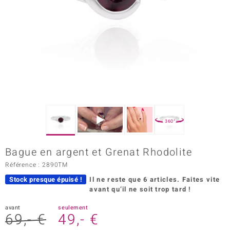
Prince Designs
Chic
d in Berlin
insell
n Vogue
360°
e in Italy
Bague en argent et Grenat Rhodolite
 Show
Référence : 2890TM
Stock presque épuisé !
Il ne reste que 6 articles.
Faites vite
o Paraíso
avant qu’il ne soit trop tard !
Classics
avant
seulement
69,- €
49,- €
remonti