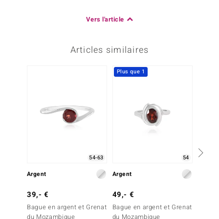
Vers l'article
Articles similaires
Plus que 1
-20%
54-63
54
Argent
Argent
Argent
39,- €
49,- €
99,- 
Bague en argent et Grenat
Bague en argent et Grenat
Bague 
du Mozambique
du Mozambique
du Mal