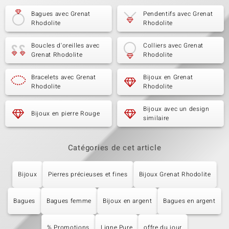
Bagues avec Grenat
Pendentifs avec Grenat
Rhodolite
Rhodolite
Boucles d'oreilles avec
Colliers avec Grenat
Grenat Rhodolite
Rhodolite
Bracelets avec Grenat
Bijoux en Grenat
Rhodolite
Rhodolite
Bijoux avec un design
Bijoux en pierre Rouge
similaire
Catégories de cet article
Bijoux
Pierres précieuses et fines
Bijoux Grenat Rhodolite
Bagues
Bagues femme
Bijoux en argent
Bagues en argent
% Promotions
Ligne Pure
offre du jour