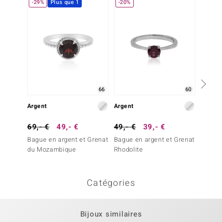
-29%
Plus que 1
-20%
-29%
66
60
Argent
Argent
Argent
69,- €
49,- €
49,- €
39,- €
69,- 
Bague en argent et Grenat
Bague en argent et Grenat
Bague 
du Mozambique
Rhodolite
rouge
Catégories
Bijoux similaires